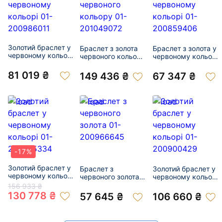
Золотий браслет у
Браслет з золота
Браслет з золота у
червоному кольорі
червоного кольору
червоному кольорі
01-200986011
01-201049072
01-200859406
81 019 ₴
149 436 ₴
67 347 ₴
-17%
Золотий браслет у
Браслет з
Золотий браслет у
червоному кольорі
червоного золота
червоному кольорі
01-200875334
01-200966645
01-200900429
156 933 ₴
130 778 ₴
57 645 ₴
106 660 ₴