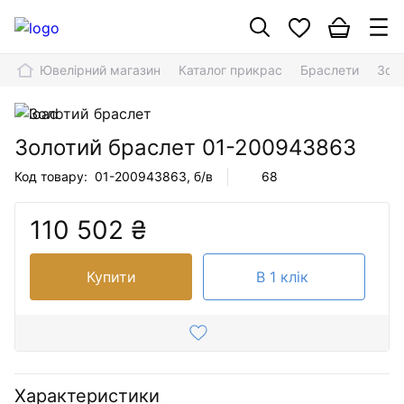
Ювелірний магазин
Каталог прикрас
Браслети
Зол
Золотий браслет
01-200943863
Код товару:
01-200943863
, б/в
68
110 502 ₴
Купити
В 1 клік
Характеристики