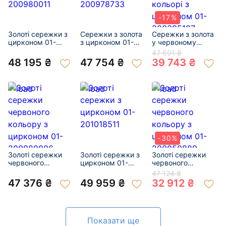
-17%
Золоті сережки з
Сережки з золота
Сережки з золота
цирконом 01-
з цирконом 01-
у червоному
200980011
200978733
кольорі з
47 691 ₴
цирконом 01-
48 195 ₴
47 754 ₴
39 743 ₴
200395187
-30%
Золоті сережки
Золоті сережки з
Золоті сережки
червоного
цирконом 01-
червоного
кольору з
201018511
кольору з
47 124 ₴
цирконом 01-
цирконом 01-
47 376 ₴
49 959 ₴
32 912 ₴
200980006
200050889
Показати ще