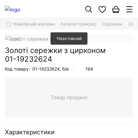
Ювелірний магазин
Каталог прикрас
Сережки
Золо
Неактивний
Золоті сережки з цирконом
01-19232624
Код товару:
01-19232624
, б/в
194
Товар продано
Характеристики