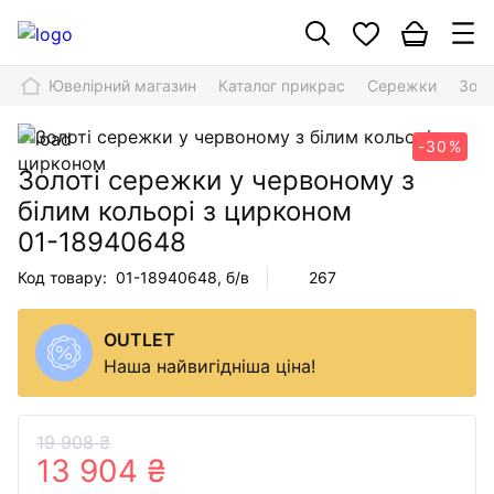
Ювелірний магазин
Каталог прикрас
Сережки
Золо
-30%
Золоті сережки у червоному з
білим кольорі з цирконом
01-18940648
Код товару:
01-18940648
, б/в
267
OUTLET
Наша найвигідніша ціна!
19 908 ₴
13 904 ₴