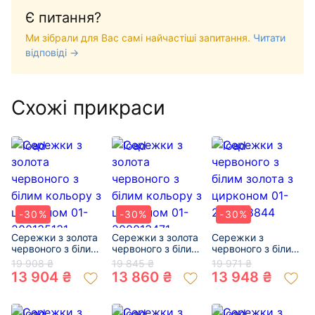
Є питання?
Ми зібрали для Вас самі найчастіші запитання.
Читати
відповіді →
Схожі прикраси
-30%
-30%
-30%
Сережки з золота
Сережки з золота
Сережки з
червоного з білим
червоного з білим
червоного з білим
кольору з
кольору з
золота з цирконом
19 908 ₴
19 845 ₴
19 971 ₴
цирконом 01-
цирконом 01-
01-200038844
13 904 ₴
13 860 ₴
13 948 ₴
200135131
200013471