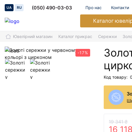
(050) 490-03-03
Про нас
Контакти
UA
RU
Каталог
ювелі
Ювелірний магазин
Каталог прикрас
Сережки
Золо
Золот
-17%
цирк
Код товару:
З
Ши
19 341 ₴
16 11