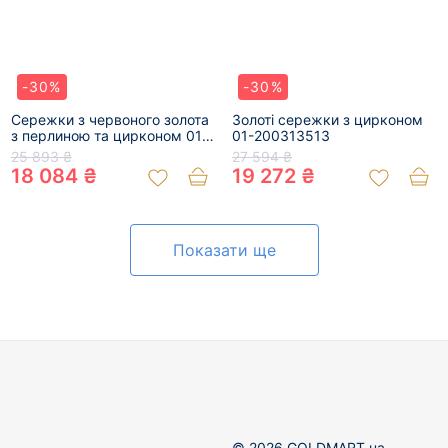
-30%
-30%
Сережки з червоного золота
Золоті сережки з цирконом
з перлиною та цирконом 01-
01-200313513
200064835
25 893 ₴
27 594 ₴
18 084 ₴
19 272 ₴
Показати ще
© 2026 GOLDMART.ua