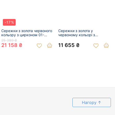
-17%
Сережки з золота червоного
Сережки з золота у
кольору з цирконом 01-
червоному кольорі з
200532192
цирконом 01-200953682
25 389 ₴
21 158 ₴
11 655 ₴
Нагору
↑