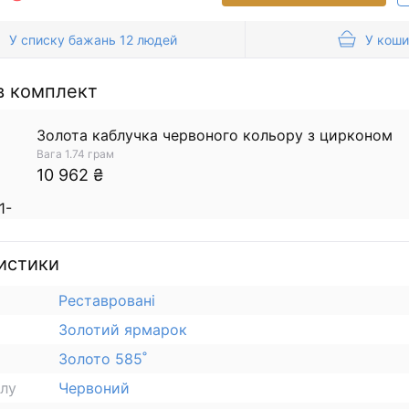
У списку бажань 12 людей
У коши
в комплект
Золота каблучка червоного кольору з цирконом
Вага 1.74 грам
10 962 ₴
истики
Реставровані
Золотий ярмарок
Золото 585˚
алу
Червоний