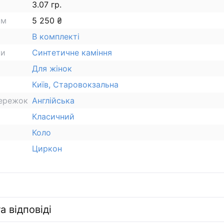
3.07 гр.
ам
5 250 ₴
В комплекті
ки
Синтетичне каміння
Для жінок
Київ, Старовокзальна
сережок
Англійська
Класичний
Коло
Циркон
а відповіді