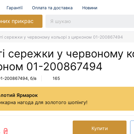
Гарантії
Оплата та доставка
Новини
рних прикрас
ті сережки у червоному кольорі з цирконом 01-200867494
і сережки у червоному к
оном
01-200867494
01-200867494
, б/в
165
олотий Ярмарок
карна нагода для золотого шопінгу!
Купити
8 ₴