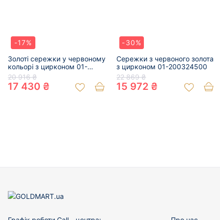
-17%
-30%
Золоті сережки у червоному
Сережки з червоного золота
кольорі з цирконом 01-
з цирконом 01-200324500
200806139
20 916 ₴
22 869 ₴
17 430 ₴
15 972 ₴
Графік роботи Call - центра:
Про нас