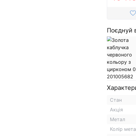
Поєднуй 
Характер
Стан
Акція
Метал
Колір мет