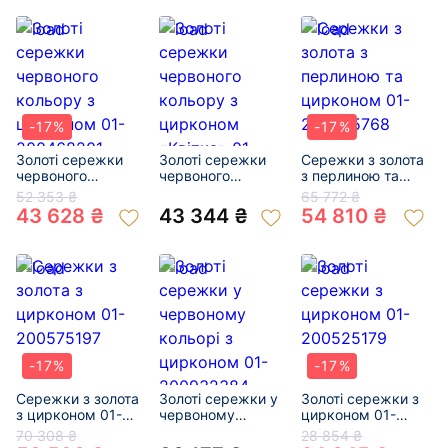
-17%
-17%
Золоті сережки
Золоті сережки
Сережки з золота
червоного
червоного
з перлиною та
кольору з
кольору з
цирконом 01-
52 353 ₴
65 772 ₴
цирконом 01-
цирконом
200495768
43 628 ₴
43 344 ₴
54 810 ₴
200468201
«Квітка» 01-
201047682
-17%
-17%
Сережки з золота
Золоті сережки у
Золоті сережки з
з цирконом 01-
червоному
цирконом 01-
200575197
кольорі з
200525179
70 308 ₴
28 854 ₴
цирконом 01-