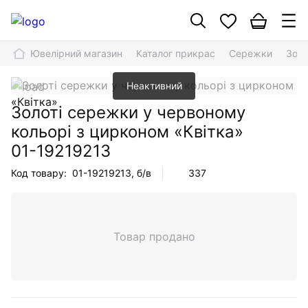
Ювелірний магазин
Каталог прикрас
Сережки
Золо
Неактивний
Золоті сережки у червоному
кольорі з цирконом «Квітка»
01-19219213
Код товару:
01-19219213
, б/в
337
Товар продано