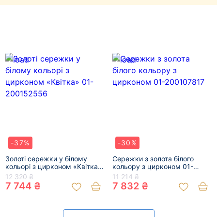
-37%
-30%
Золоті сережки у білому
Сережки з золота білого
кольорі з цирконом «Квітка»
кольору з цирконом 01-
01-200152556
200107817
12 320 ₴
11 214 ₴
7 744 ₴
7 832 ₴