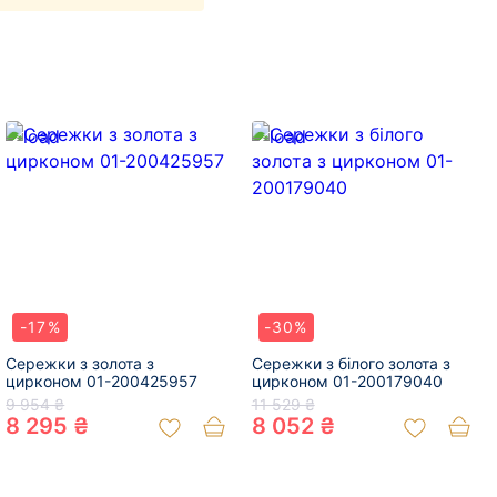
-17%
-30%
Сережки з золота з
Сережки з білого золота з
цирконом 01-200425957
цирконом 01-200179040
9 954 ₴
11 529 ₴
8 295 ₴
8 052 ₴