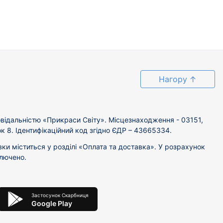
Нагору
↑
відальністю «Прикраси Світу». Місцезнаходження - 03151,
ок 8. Ідентифікаційний код згідно ЄДР – 43665334.
вки міститься у розділі «Оплата та доставка». У розрахунок
ключено.
Застосунок Скарбниця
Google Play