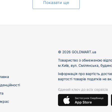
Показати ще
© 2026 GOLDMART.ua
Товариство з обмеженою відпо
м.Київ, вул. Смілянська, будин
Інформація про вартість доста
тавка
вартості товарів податків не в
іденційності
Єдиний ключ до всіх сервісів
та
Застосунок Скарбниця
икрас
App Store