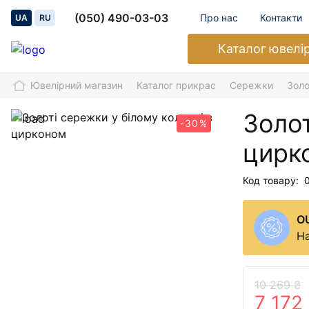
(050) 490-03-03
Про нас
Контакти
UA
RU
Каталог
ювелі
Ювелірний магазин
Каталог прикрас
Сережки
Золо
Золот
-30%
цирк
Код товару:
O
На
10 269 ₴
7 172