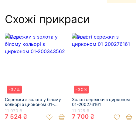
Схожі прикраси
-37%
-30%
Сережки з золота у білому
Золоті сережки з цирконом
кольорі з цирконом 01-
01-200276161
200343562
11 970 ₴
11 025 ₴
7 524 ₴
7 700 ₴