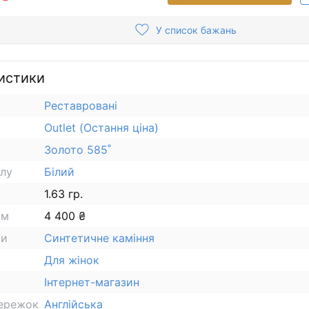
У список бажань
истики
Реставровані
Outlet (Остання ціна)
Золото 585˚
алу
Білий
1.63 гр.
ам
4 400 ₴
ки
Синтетичне каміння
Для жінок
Інтернет-магазин
сережок
Англійська