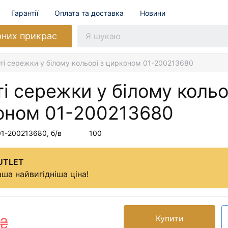
Гарантії
Оплата та доставка
Новини
рних прикрас
ті сережки у білому кольорі з цирконом 01-200213680
і сережки у білому кольо
оном
01-200213680
01-200213680
, б/в
100
UTLET
ша найвигідніша ціна!
Купити
 ₴