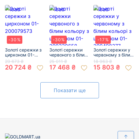
200532234
-30%
-30%
-17%
Золоті сережки з
Золоті сережки
Золоті сережки у
цирконом 01-
червоного з білим
червоному з білим
200079573
кольору з
кольорі з
29 673 ₴
25 011 ₴
18 963 ₴
цирконом 01-
цирконом 01-
20 724 ₴
17 468 ₴
15 803 ₴
200330658
200498377
Показати ще
↑