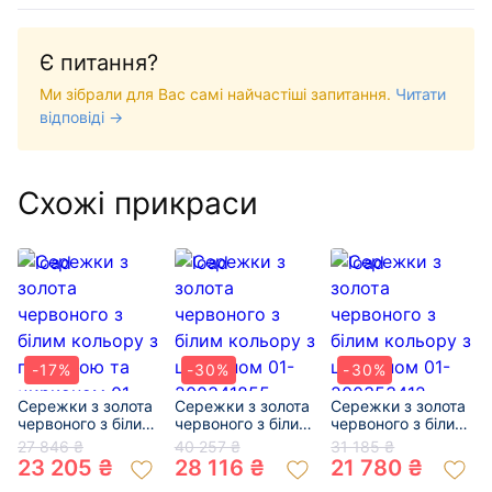
Є питання?
Ми зібрали для Вас самі найчастіші запитання.
Читати
відповіді →
Схожі прикраси
-17%
-30%
-30%
Сережки з золота
Сережки з золота
Сережки з золота
червоного з білим
червоного з білим
червоного з білим
кольору з
кольору з
кольору з
27 846 ₴
40 257 ₴
31 185 ₴
перлиною та
цирконом 01-
цирконом 01-
23 205 ₴
28 116 ₴
21 780 ₴
цирконом 01-
200341855
200353412