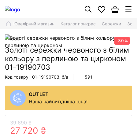
Ювелірний магазин
Каталог прикрас
Сережки
Золо
-30%
Золоті сережки червоного з білим
кольору з перлиною та цирконом
01-19190703
Код товару:
01-19190703
, б/в
591
OUTLET
Наша найвигідніша ціна!
39 690 ₴
27 720 ₴