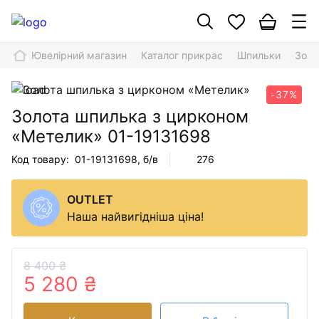
Ювелірний магазин
Каталог прикрас
Шпильки
Золо
-37%
Золота шпилька з цирконом
«Метелик»
01-19131698
Код товару:
01-19131698
, б/в
276
OUTLET
Наша найвигідніша ціна!
8 400 ₴
5 280 ₴