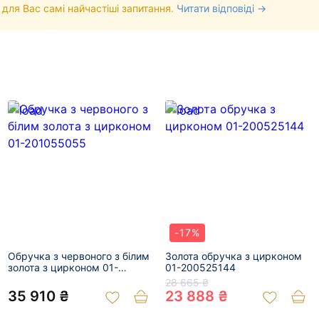
 для Вас самі найчастіші запитання.
Читати відповіді →
-17%
Обручка з червоного з білим
Золота обручка з цирконом
золота з цирконом 01-
01-200525144
201055055
28 665 ₴
35 910 ₴
23 888 ₴