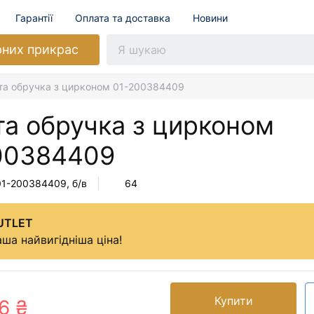
Гарантії
Оплата та доставка
Новини
рних прикрас
та обручка з цирконом 01-200384409
та обручка з цирконом
00384409
01-200384409
, б/в
64
UTLET
ша найвигідніша ціна!
Купити
6 ₴