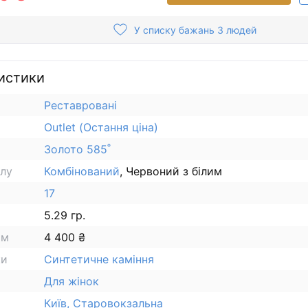
У списку бажань 3 людей
истики
Реставровані
Outlet (Остання ціна)
Золото 585˚
алу
Комбінований
, Червоний з білим
17
5.29 гр.
ам
4 400 ₴
ки
Синтетичне каміння
Для жінок
Київ, Старовокзальна