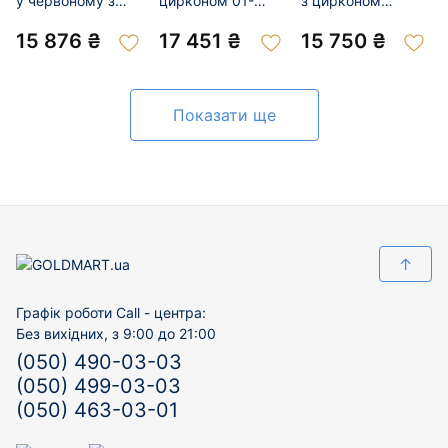
у червоному з
цирконом 01-
з цирконом
білим кольорі з
201039070
«Листочки» 01-
цирконом 01-
200978747
15 876 ₴
17 451 ₴
15 750 ₴
201049057
Показати ще
↑
Графік роботи Call - центра:
Без вихідних, з 9:00 до 21:00
(050) 490-03-03
(050) 499-03-03
(050) 463-03-01