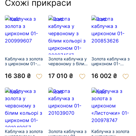
Схожі прикраси
Каблучка з золота
Золота каблучка у
Золота каблучка з
з цирконом 01-
червоному з білим
цирконом 01-
200999607
кольорі з
200853626
цирконом 01-
16 380 ₴
17 010 ₴
16 002 ₴
200974517
Каблучка з золота
Золота каблучка з
Каблучка з золота