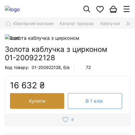
Ювелірний магазин
Каталог прикрас
Каблучки
Зол
Золота каблучка з цирконом
01-200922128
Код товару:
01-200922128
, б/в
72
16 632 ₴
Купити
В 1 клік
6