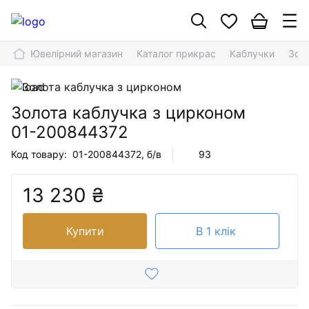
Ювелірний магазин
Каталог прикрас
Каблучки
Зол
Золота каблучка з цирконом
01-200844372
Код товару:
01-200844372
, б/в
93
13 230 ₴
Купити
В 1 клік