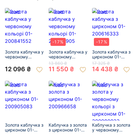
-17%
-17%
Золота каблучка у
Золота каблучка у
Золота каблучка з
червоному
червоному
цирконом 01-
кольорі 01-
кольорі 01-
200616333
13 860 ₴
17 325 ₴
200841552
200781905
12 096 ₴
11 550 ₴
14 438 ₴
Золота каблучка з
Каблучка з золота
Каблучка з золота
цирконом 01-
з цирконом 01-
у червоному
200905083
200966658
кольорі з