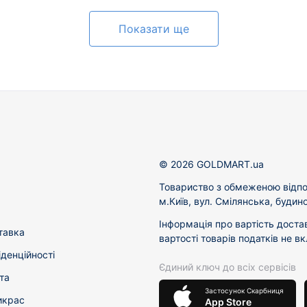
Показати ще
© 2026 GOLDMART.ua
Товариство з обмеженою відпо
м.Київ, вул. Смілянська, будин
Інформація про вартість доста
тавка
вартості товарів податків не в
іденційності
Єдиний ключ до всіх сервісів
та
Застосунок Скарбниця
икрас
App Store