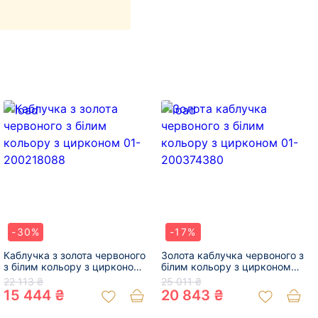
-30%
-17%
Каблучка з золота червоного
Золота каблучка червоного з
з білим кольору з цирконом
білим кольору з цирконом
01-200218088
01-200374380
22 113 ₴
25 011 ₴
15 444 ₴
20 843 ₴