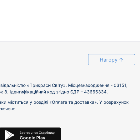
Нагору
↑
відальністю «Прикраси Світу». Місцезнаходження - 03151,
ок 8. Ідентифікаційний код згідно ЄДР – 43665334.
вки міститься у розділі «Оплата та доставка». У розрахунок
ключено.
Застосунок Скарбниця
Google Play