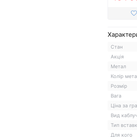
Характер
Стан
Акція
Метал
Колір мет
Розмір
Вага
Ціна за гр
Вид каблу
Тип встав
Для кого