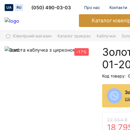
(050) 490-03-03
Про нас
Контакти
UA
RU
Каталог
ювелі
Ювелірний магазин
Каталог прикрас
Каблучки
Зол
Золо
-17%
01-2
Код товару:
З
Ши
22 554 ₴
18 79