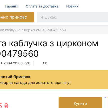
Гарантії
Оплата та доставка
Новини
рних прикрас
ота каблучка з цирконом 01-200479560
та каблучка з цирконом
00479560
01-200479560
, б/в
111
олотий Ярмарок
карна нагода для золотого шопінгу!
Купити
5 ₴