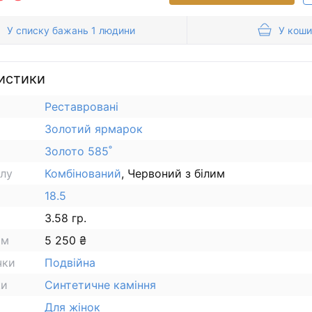
У списку бажань 1 людини
У коши
истики
Реставровані
Золотий ярмарок
Золото 585˚
алу
Комбінований
, Червоний з білим
18.5
3.58 гр.
ам
5 250 ₴
чки
Подвійна
ки
Синтетичне каміння
Для жінок