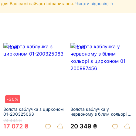
 для Вас самі найчастіші запитання.
Читати відповіді →
-30%
Золота каблучка з цирконом
Золота каблучка у
01-200325063
червоному з білим кольорі з
цирконом 01-200997456
24 444 ₴
17 072 ₴
20 349 ₴