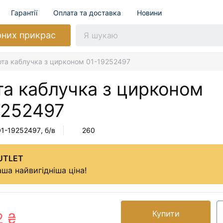
Гарантії
Оплата та доставка
Новини
рних прикрас
ота каблучка з цирконом 01-19252497
та каблучка з цирконом
9252497
01-19252497
, б/в
260
UTLET
ша найвигідніша ціна!
Купити
2 ₴