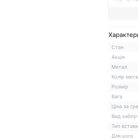
Характер
Стан
Акція
Метал
Колір мет
Розмір
Вага
Ціна за гр
Вид каблу
Тип встав
Для кого