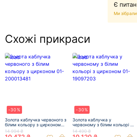
Є питан
Ми зібрали
Схожі прикраси
-30%
-30%
Золота каблучка червоного з
Золота каблучка у
білим кольору з цирконом
червоному з білим кольорі з
01-200013481
цирконом 01-19097203
14 994 ₴
14 490 ₴