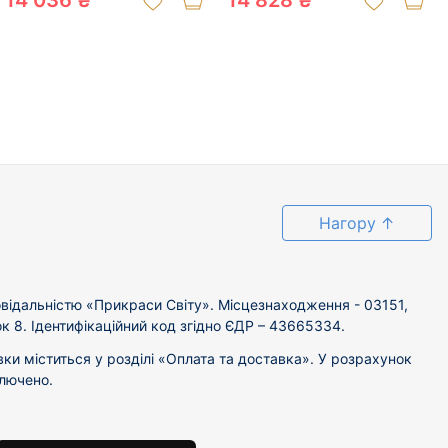
14 036 ₴
14 828 ₴
Нагору
↑
відальністю «Прикраси Світу». Місцезнаходження - 03151,
ок 8. Ідентифікаційний код згідно ЄДР – 43665334.
вки міститься у розділі «Оплата та доставка». У розрахунок
ключено.