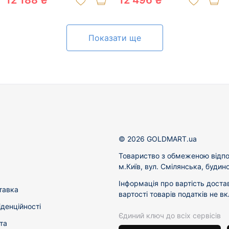
12 188 ₴
12 496 ₴
Показати ще
© 2026 GOLDMART.ua
Товариство з обмеженою відпо
м.Київ, вул. Смілянська, будин
Інформація про вартість доста
тавка
вартості товарів податків не в
іденційності
Єдиний ключ до всіх сервісів
та