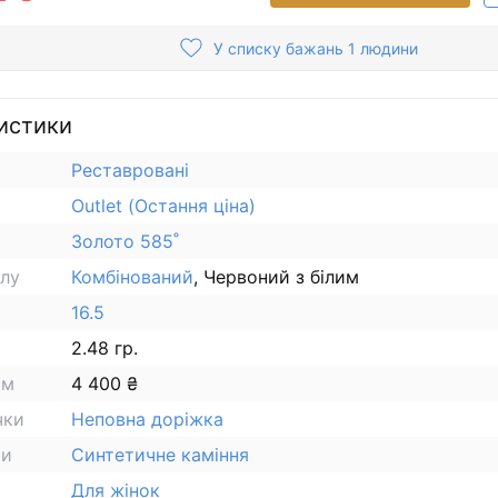
У списку бажань 1 людини
истики
Реставровані
Outlet (Остання ціна)
Золото 585˚
алу
Комбінований
, Червоний з білим
16.5
2.48 гр.
ам
4 400 ₴
чки
Неповна доріжка
ки
Синтетичне каміння
Для жінок