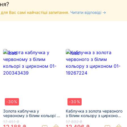
ня?
 для Вас самі найчастіші запитання.
Читати відповіді →
-30%
-30%
Золота каблучка у
Каблучка з золота червоного
червоному з білим кольорі з
з білим кольору з цирконом
цирконом 01-200343439
01-19267224
17 451 ₴
17 892 ₴