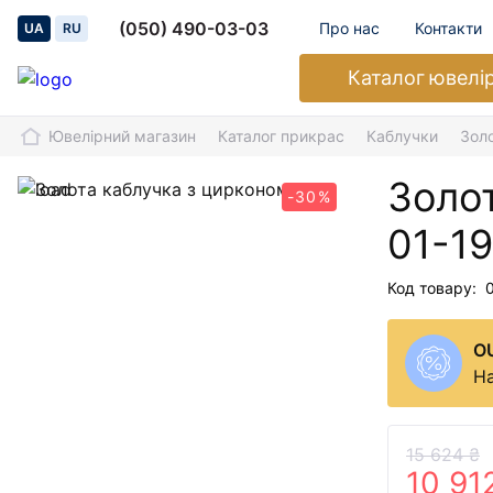
(050) 490-03-03
Про нас
Контакти
UA
RU
Каталог
ювелі
Ювелірний магазин
Каталог прикрас
Каблучки
Зол
Золо
-30%
01-1
Код товару:
O
На
15 624 ₴
10 91