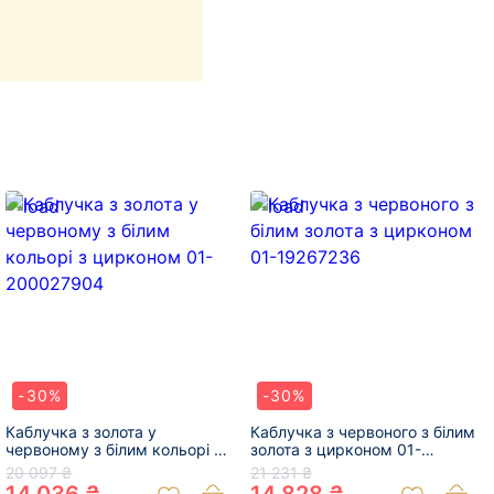
-30%
-30%
Каблучка з золота у
Каблучка з червоного з білим
червоному з білим кольорі з
золота з цирконом 01-
цирконом 01-200027904
19267236
20 097 ₴
21 231 ₴