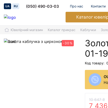
(050) 490-03-03
Про нас
Контакти
UA
RU
Каталог
ювелі
Ювелірний магазин
Каталог прикрас
Каблучки
Зол
Золо
-30%
01-1
Код товару:
O
На
10 647 ₴
7 436