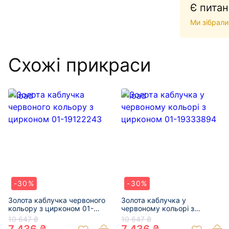
Є питан
Ми зібрали
Схожі прикраси
-30%
-30%
Золота каблучка червоного
Золота каблучка у
кольору з цирконом 01-
червоному кольорі з
19122243
цирконом 01-19333894
10 647 ₴
10 647 ₴