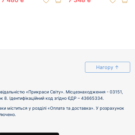
7 480 ₴
7 348 ₴
Нагору
↑
відальністю «Прикраси Світу». Місцезнаходження - 03151,
ок 8. Ідентифікаційний код згідно ЄДР – 43665334.
вки міститься у розділі «Оплата та доставка». У розрахунок
ключено.