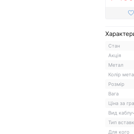
Характер
Стан
Акція
Метал
Колір мет
Розмір
Вага
Ціна за гр
Вид каблу
Тип встав
Для кого