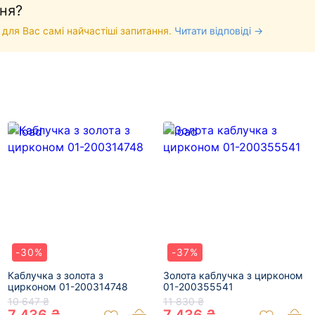
ня?
 для Вас самі найчастіші запитання.
Читати відповіді →
-30%
-37%
Каблучка з золота з
Золота каблучка з цирконом
цирконом 01-200314748
01-200355541
10 647 ₴
11 830 ₴