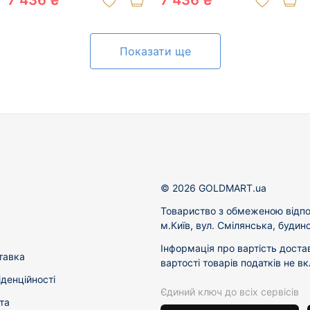
7 436 ₴
7 436 ₴
Показати ще
© 2026 GOLDMART.ua
Товариство з обмеженою відпо
м.Київ, вул. Смілянська, будин
Інформація про вартість доста
тавка
вартості товарів податків не в
іденційності
Єдиний ключ до всіх сервісів
та