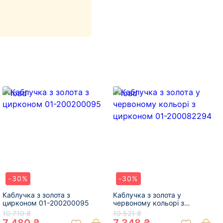
-30%
-30%
Каблучка з золота з
Каблучка з золота у
цирконом 01-200200095
червоному кольорі з
цирконом 01-200082294
10 710 ₴
10 521 ₴