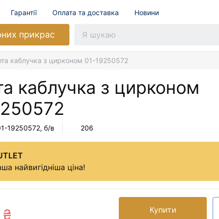
Гарантії
Оплата та доставка
Новини
рних прикрас
ота каблучка з цирконом 01-19250572
та каблучка з цирконом
9250572
01-19250572
, б/в
206
UTLET
ша найвигідніша ціна!
Купити
 ₴