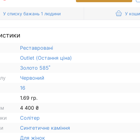
У списку бажань 1 людини
У коши
истики
Реставровані
Outlet (Остання ціна)
Золото 585˚
алу
Червоний
16
1.69 гр.
ам
4 400 ₴
чки
Солітер
ки
Синтетичне каміння
Для жінок