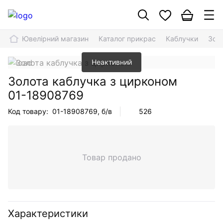
Ювелірний магазин
Каталог прикрас
Каблучки
Зол
Неактивний
Золота каблучка з цирконом
01-18908769
Код товару:
01-18908769
, б/в
526
Товар продано
Характеристики