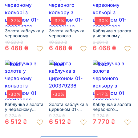
-37%
-37%
-30%
Золота каблучка у
Золота каблучка
Каблучка з золота
червоному
червоного
у червоному
кольорі з
кольору з
кольорі з
10 290 ₴
10 290 ₴
9 261 ₴
цирконом 01-
цирконом 01-
цирконом 01-
6 468 ₴
6 468 ₴
6 468 ₴
200264759
200291143
200355399
-30%
-30%
-17%
Каблучка з золота
Золота каблучка з
Каблучка з золота
у червоному
цирконом 01-
червоного
кольорі з
200379236
кольору з
9 324 ₴
9 324 ₴
9 324 ₴
цирконом 01-
цирконом 01-
6 512 ₴
6 512 ₴
7 770 ₴
200122908
200593631