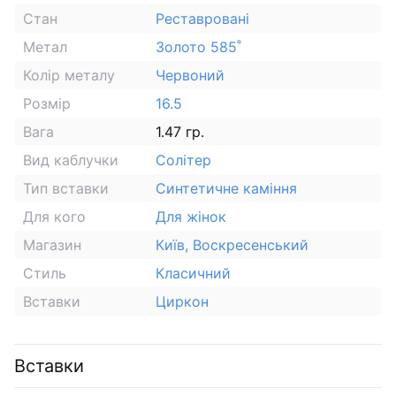
Стан
Реставровані
Метал
Золото 585˚
Колір металу
Червоний
Розмір
16.5
Вага
1.47 гр.
Вид каблучки
Солітер
Тип вставки
Синтетичне каміння
Для кого
Для жінок
Магазин
Київ, Воскресенський
Стиль
Класичний
Вставки
Циркон
Вставки