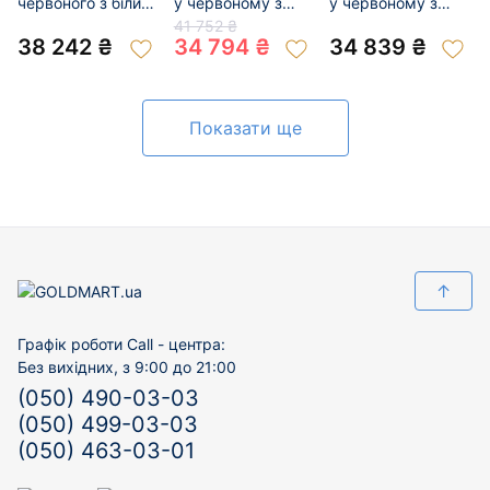
червоного з білим
у червоному з
у червоному з
кольору з
білим кольорі з
білим кольорі з
41 752 ₴
перлиною та
цирконом 01-
цирконом 01-
38 242 ₴
34 794 ₴
34 839 ₴
цирконом 01-
200817651
200978742
200934223
Показати ще
↑
Графік роботи Call - центра:
Без вихідних, з 9:00 до 21:00
(050) 490-03-03
(050) 499-03-03
(050) 463-03-01