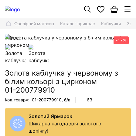
Ювелірний магазин
Каталог прикрас
Каблучки
Золо
-17%
Золота каблучка у червоному з
білим кольорі з цирконом
01-200779910
Код товару:
01-200779910
, б/в
63
Золотий Ярмарок
Шикарна нагода для золотого
шопінгу!