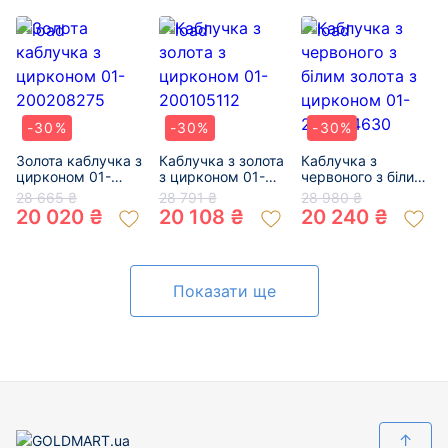
01-200364604
-30%
-30%
-30%
Золота каблучка з
Каблучка з золота
Каблучка з
цирконом 01-
з цирконом 01-
червоного з білим
200208275
200105112
золота з цирконом
28 665 ₴
28 791 ₴
28 980 ₴
01-200244630
20 020 ₴
20 108 ₴
20 240 ₴
Показати ще
↑