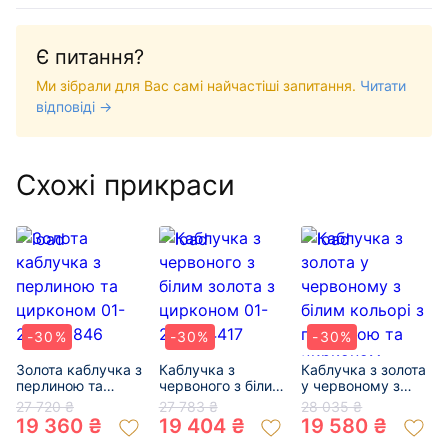
Є питання?
Ми зібрали для Вас самі найчастіші запитання.
Читати
відповіді →
Схожі прикраси
-30%
-30%
-30%
Золота каблучка з
Каблучка з
Каблучка з золота
перлиною та
червоного з білим
у червоному з
цирконом 01-
золота з цирконом
білим кольорі з
27 720 ₴
27 783 ₴
28 035 ₴
200261846
01-200374417
перлиною та
19 360 ₴
19 404 ₴
19 580 ₴
цирконом «Кола»