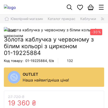
Ювелірний магазин
Каталог прикрас
Каблучки
Золо
-30%
Золота каблучка у червоному з
білим кольорі з цирконом
01-19225884
Код товару:
01-19225884
, б/в
132
OUTLET
Наша найвигідніша ціна!
27 720 ₴
19 360 ₴