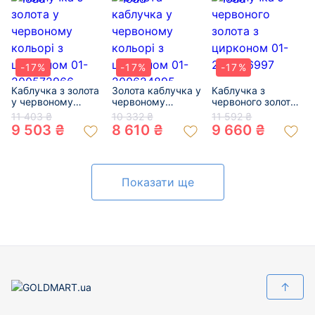
-17%
-17%
-17%
Каблучка з золота
Золота каблучка у
Каблучка з
у червоному
червоному
червоного золота
кольорі з
кольорі з
з цирконом 01-
11 403 ₴
10 332 ₴
11 592 ₴
цирконом 01-
цирконом 01-
200856997
9 503 ₴
8 610 ₴
9 660 ₴
200572966
200624895
Показати ще
↑