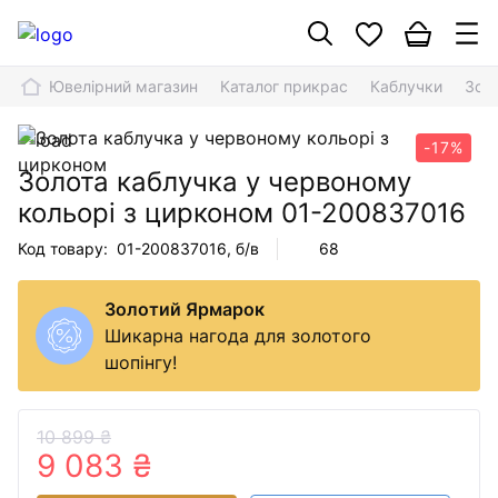
Ювелірний магазин
Каталог прикрас
Каблучки
Зол
-17%
Золота каблучка у червоному
кольорі з цирконом
01-200837016
Код товару:
01-200837016
, б/в
68
Золотий Ярмарок
Шикарна нагода для золотого
шопінгу!
10 899 ₴
9 083 ₴