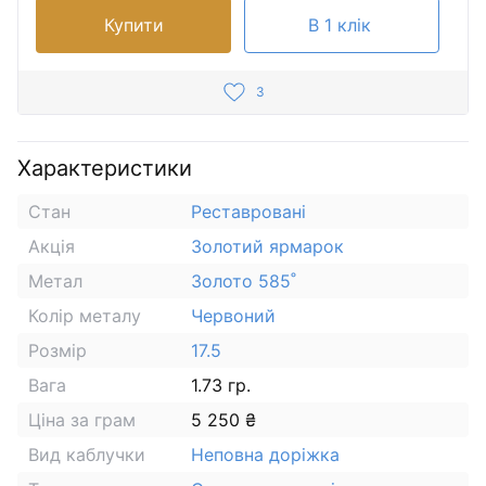
Купити
В 1 клік
3
Характеристики
Стан
Реставровані
Акція
Золотий ярмарок
Метал
Золото 585˚
Колір металу
Червоний
Розмір
17.5
Вага
1.73 гр.
Ціна за грам
5 250 ₴
Вид каблучки
Неповна доріжка