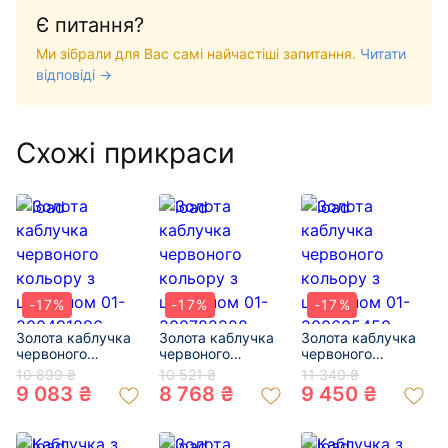
Є питання?
Ми зібрали для Вас самі найчастіші запитання.
Читати
відповіді →
Схожі прикраси
-17%
-17%
-17%
Золота каблучка
Золота каблучка
Золота каблучка
червоного
червоного
червоного
кольору з
кольору з
кольору з
10 899 ₴
10 521 ₴
11 340 ₴
цирконом 01-
цирконом 01-
цирконом 01-
9 083 ₴
8 768 ₴
9 450 ₴
200491896
200782228
200605450