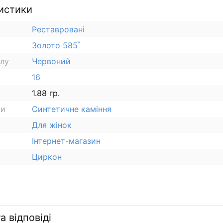
истики
Реставровані
Золото 585˚
алу
Червоний
16
1.88 гр.
ки
Синтетичне каміння
Для жінок
Інтернет-магазин
Циркон
а відповіді