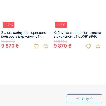
-17%
-17%
Золота каблучка червоного
Каблучка з червоного золота
кольору з цирконом 01-
з цирконом 01-200819946
200757322
11 844 ₴
11 844 ₴
9 870 ₴
9 870 ₴
Нагору
↑