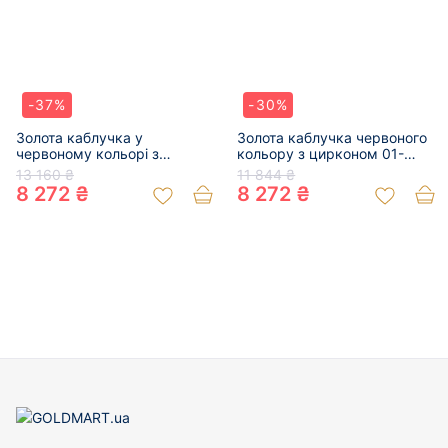
-37%
-30%
Золота каблучка у
Золота каблучка червоного
червоному кольорі з
кольору з цирконом 01-
цирконом 01-200041333
200214073
13 160 ₴
11 844 ₴
8 272 ₴
8 272 ₴