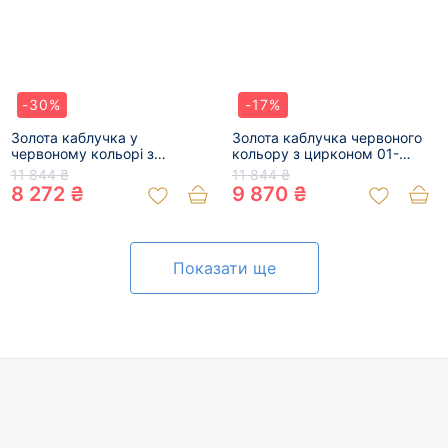
-30%
-17%
Золота каблучка у
Золота каблучка червоного
червоному кольорі з
кольору з цирконом 01-
цирконом 01-200250402
200475691
11 844 ₴
11 844 ₴
8 272 ₴
9 870 ₴
Показати ще