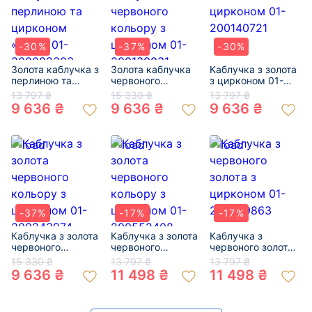
-30%
-37%
-30%
Золота каблучка з
Золота каблучка
Каблучка з золота
перлиною та
червоного
з цирконом 01-
цирконом «Куля»
кольору з
200140721
13 797 ₴
15 330 ₴
13 797 ₴
01-200082303
цирконом 01-
9 636 ₴
9 636 ₴
9 636 ₴
200130031
-37%
-17%
-17%
Каблучка з золота
Каблучка з золота
Каблучка з
червоного
червоного
червоного золота
кольору з
кольору з
з цирконом 01-
15 330 ₴
13 797 ₴
13 797 ₴
цирконом 01-
цирконом 01-
200799863
9 636 ₴
11 498 ₴
11 498 ₴
200243974
200552408