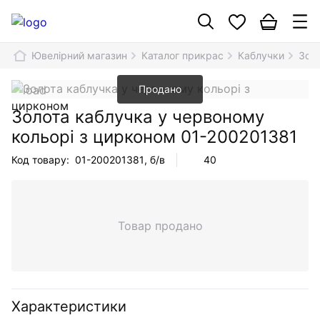
Ювелірний магазин
Каталог прикрас
Каблучки
Зол
Продано
Золота каблучка у червоному
кольорі з цирконом
01-200201381
Код товару:
01-200201381
, б/в
40
Товар продано
Характеристики