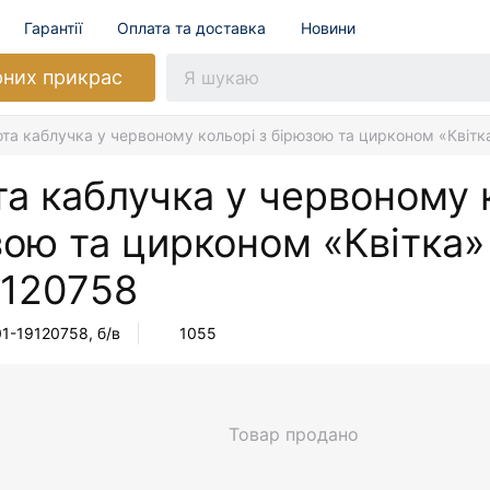
Гарантії
Оплата та доставка
Новини
рних прикрас
та каблучка у червоному кольорі з бірюзою та цирконом «Квітк
а каблучка у червоному 
зою та цирконом «Квітка»
9120758
01-19120758
, б/в
1055
Товар продано