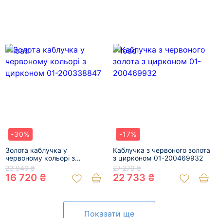
-30%
-17%
Золота каблучка у
Каблучка з червоного золота
червоному кольорі з
з цирконом 01-200469932
цирконом 01-200338847
23 940 ₴
27 279 ₴
16 720 ₴
22 733 ₴
Показати ще