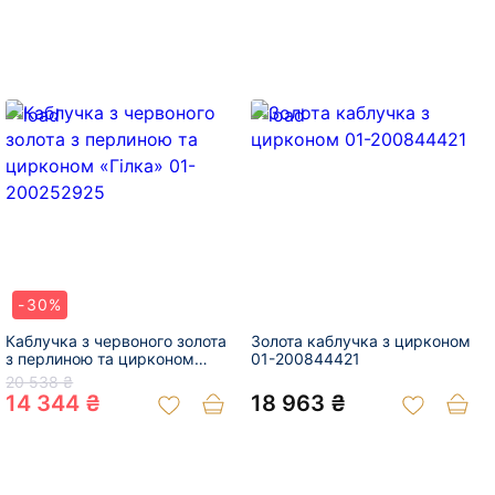
-30%
Каблучка з червоного золота
Золота каблучка з цирконом
з перлиною та цирконом
01-200844421
«Гілка» 01-200252925
20 538 ₴
14 344 ₴
18 963 ₴