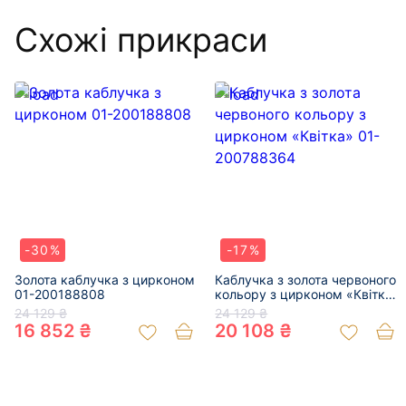
Схожі прикраси
-30%
-17%
Золота каблучка з цирконом
Каблучка з золота червоного
01-200188808
кольору з цирконом «Квітка»
01-200788364
24 129 ₴
24 129 ₴
16 852 ₴
20 108 ₴