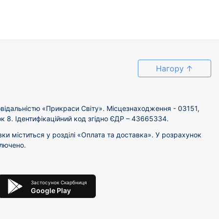
Нагору
↑
відальністю «Прикраси Світу». Місцезнаходження - 03151,
ок 8. Ідентифікаційний код згідно ЄДР – 43665334.
вки міститься у розділі «Оплата та доставка». У розрахунок
ключено.
Застосунок Скарбниця
Google Play