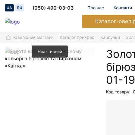
(050) 490-03-03
Про нас
Контакти
UA
RU
Каталог
ювелі
Ювелірний магазин
Каталог прикрас
Каблучки
Золо
Золот
Неактивний
бірю
01-1
Код товару: