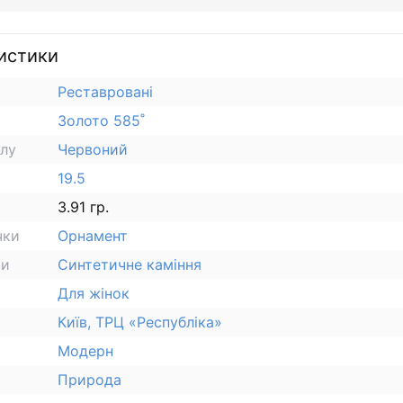
истики
Реставровані
Золото 585˚
алу
Червоний
19.5
3.91 гр.
чки
Орнамент
ки
Синтетичне каміння
Для жінок
Київ, ТРЦ «Республіка»
Модерн
Природа