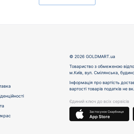
© 2026 GOLDMART.ua
Товариство з обмеженою відпо
м.Київ, вул. Смілянська, будин
Інформація про вартість доста
тавка
вартості товарів податків не в
іденційності
Єдиний ключ до всіх сервісів
та
Застосунок Скарбниця
икрас
App Store