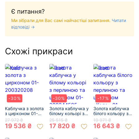
Є питання?
Ми зібрали для Вас самі найчастіші запитання.
Читати
відповіді →
Схожі прикраси
-30%
-30%
-17%
Каблучка з золота
Золота каблучка у
Золота каблучка
з цирконом 01-
білому кольорі з
білого кольору з
200320208
перлиною та
перлиною та
27 972 ₴
25 515 ₴
19 971 ₴
цирконом 01-
цирконом «Коло»
19 536 ₴
17 820 ₴
16 643 ₴
200244585
01-200510670