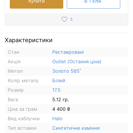
Купити
В 1 клік
5
Характеристики
Стан
Реставровані
Акція
Outlet (Остання ціна)
Метал
Золото 585˚
Колір металу
Білий
Розмір
17.5
Вага
5.12 гр.
Ціна за грам
4 400 ₴
Вид каблучки
Halo
Тип вставки
Синтетичне каміння