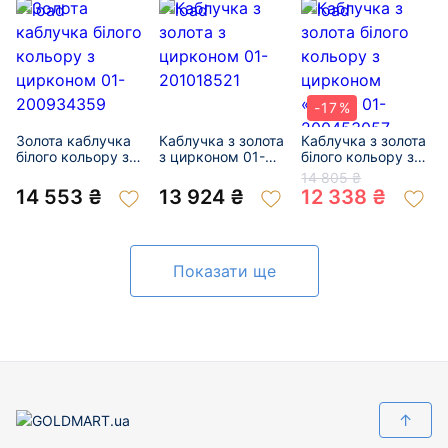
-17%
Золота каблучка
Каблучка з золота
Каблучка з золота
білого кольору з
з цирконом 01-
білого кольору з
цирконом 01-
201018521
цирконом «Коло»
14 805 ₴
200934359
01-200453057
14 553 ₴
13 924 ₴
12 338 ₴
Показати ще
↑