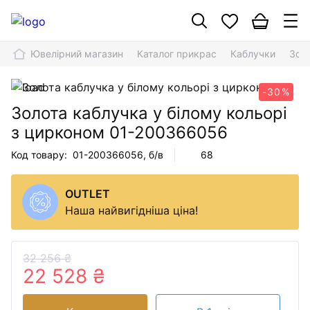
Ювелірний магазин
Каталог прикрас
Каблучки
Зол
-30%
Золота каблучка у білому кольорі
з цирконом
01-200366056
Код товару:
01-200366056
, б/в
68
OUTLET
Наша найвигідніша ціна!
32 256 ₴
22 528 ₴