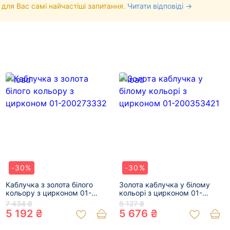
 для Вас самі найчастіші запитання.
Читати відповіді →
-30%
-30%
Каблучка з золота білого
Золота каблучка у білому
кольору з цирконом 01-
кольорі з цирконом 01-
200273332
200353421
7 434 ₴
8 127 ₴
5 192 ₴
5 676 ₴