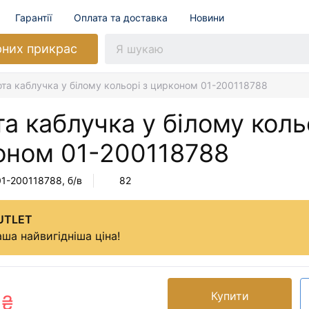
Гарантії
Оплата та доставка
Новини
рних прикрас
та каблучка у білому кольорі з цирконом 01-200118788
а каблучка у білому коль
оном
01-200118788
01-200118788
, б/в
82
UTLET
ша найвигідніша ціна!
Купити
 ₴