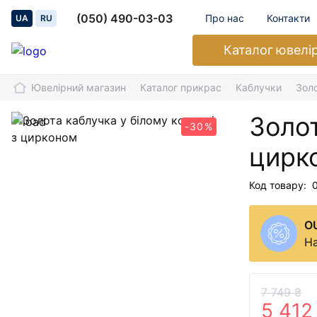
(050) 490-03-03
Про нас
Контакти
UA
RU
Каталог
ювелі
Ювелірний магазин
Каталог прикрас
Каблучки
Золо
Золот
-30%
цирк
Код товару:
O
На
7 749 ₴
5 412