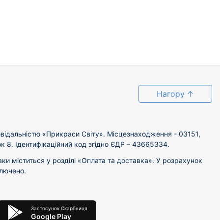
Нагору
↑
відальністю «Прикраси Світу». Місцезнаходження - 03151,
ок 8. Ідентифікаційний код згідно ЄДР – 43665334.
вки міститься у розділі «Оплата та доставка». У розрахунок
ключено.
Застосунок Скарбниця
Google Play