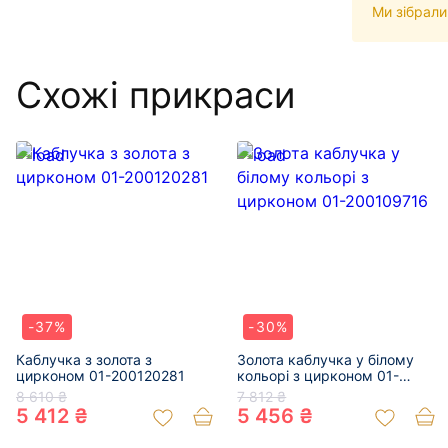
Ми зібрали
Схожі прикраси
-37%
-30%
Каблучка з золота з
Золота каблучка у білому
цирконом 01-200120281
кольорі з цирконом 01-
200109716
8 610 ₴
7 812 ₴
5 412 ₴
5 456 ₴