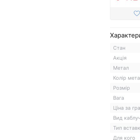
Характер
Стан
Акція
Метал
Колір мет
Розмір
Вага
Ціна за гр
Вид каблу
Тип встав
Для кого