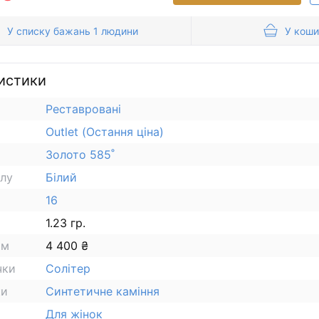
У списку бажань 1 людини
У коши
истики
Реставровані
Outlet (Остання ціна)
Золото 585˚
алу
Білий
16
1.23 гр.
ам
4 400 ₴
чки
Солітер
ки
Синтетичне каміння
Для жінок