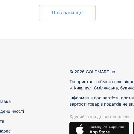
Показати ще
© 2026 GOLDMART.ua
Товариство з обмеженою відпо
м.Київ, вул. Смілянська, будин
Інформація про вартість доста
тавка
вартості товарів податків не в
іденційності
Єдиний ключ до всіх сервісів
та
Застосунок Скарбниця
икрас
App Store