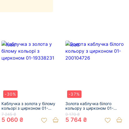
-30%
-37%
Каблучка з золота у білому
Золота каблучка білого
кольорі з цирконом 01-
кольору з цирконом 01-
19338231
200104726
7 245 ₴
9 170 ₴
5 060 ₴
5 764 ₴