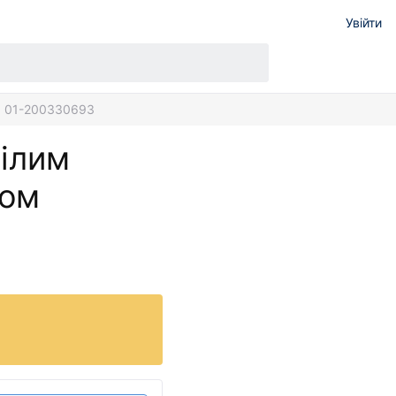
Увійти
ом 01-200330693
білим
ном