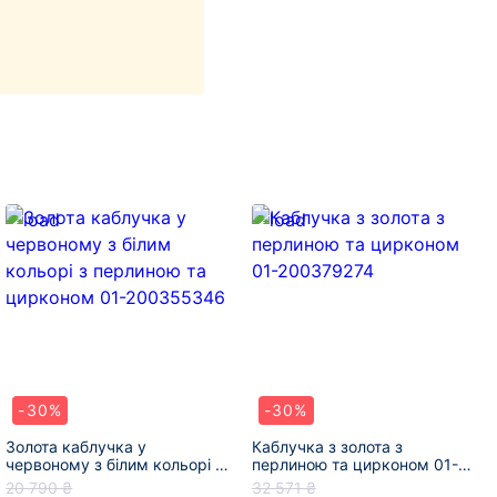
-30%
-30%
Золота каблучка у
Каблучка з золота з
червоному з білим кольорі з
перлиною та цирконом 01-
перлиною та цирконом 01-
200379274
20 790 ₴
32 571 ₴