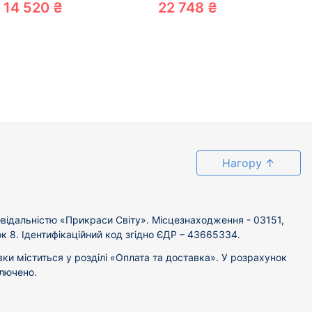
200355346
14 520 ₴
22 748 ₴
Нагору
↑
відальністю «Прикраси Світу». Місцезнаходження - 03151,
ок 8. Ідентифікаційний код згідно ЄДР – 43665334.
вки міститься у розділі «Оплата та доставка». У розрахунок
ключено.