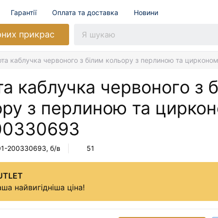
Гарантії
Оплата та доставка
Новини
рних прикрас
ота каблучка червоного з білим кольору з перлиною та циркон
а каблучка червоного з 
ору з перлиною та цирко
00330693
01-200330693
, б/в
51
UTLET
ша найвигідніша ціна!