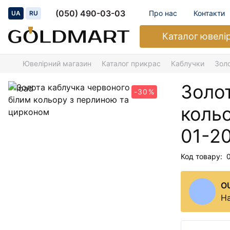
(050) 490-03-03
Про нас
Контакти
UA
RU
Каталог
ювелі
Ювелірний магазин
Каталог прикрас
Каблучки
Зол
Золот
-30%
коль
01-2
Код товару:
O
На