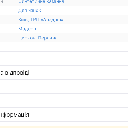
ки
Синтетичне каміння
Для жінок
Київ, ТРЦ «Аладдін»
Модерн
Циркон
,
Перлина
а відповіді
інформація