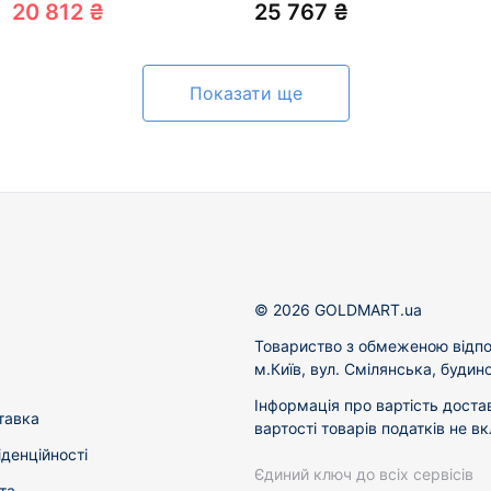
цирконом «Квітка» 01-
20 812 ₴
25 767 ₴
200349687
Показати ще
© 2026 GOLDMART.ua
Товариство з обмеженою відпо
м.Київ, вул. Смілянська, будин
Інформація про вартість доста
тавка
вартості товарів податків не в
іденційності
Єдиний ключ до всіх сервісів
та