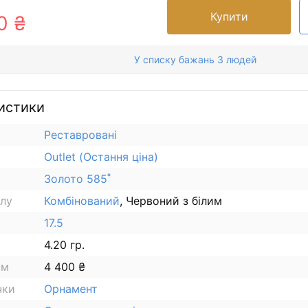
Купити
0 ₴
У списку бажань 3 людей
истики
Реставровані
Outlet (Остання ціна)
Золото 585˚
алу
Комбінований
, Червоний з білим
17.5
4.20 гр.
ам
4 400 ₴
чки
Орнамент