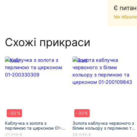
Є питан
Ми зібрали
Схожі прикраси
-30%
-30%
Каблучка з золота з
Золота каблучка червоного з
перлиною та цирконом 01-
білим кольору з перлиною та
200330309
цирконом 01-200109843
27 216 ₴
28 035 ₴