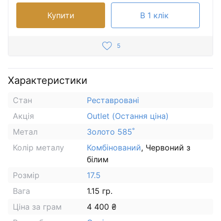
Купити
В 1 клік
5
Характеристики
Стан
Реставровані
Акція
Outlet (Остання ціна)
Метал
Золото 585˚
Колір металу
Комбінований
, Червоний з
білим
Розмір
17.5
Вага
1.15 гр.
Ціна за грам
4 400 ₴