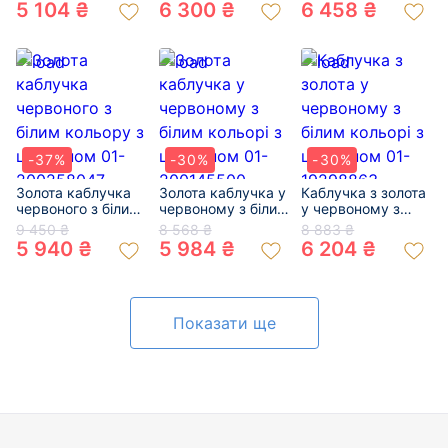
цирконом 01-
01-200517518
5 104 ₴
6 300 ₴
6 458 ₴
200593603
-37%
-30%
-30%
Золота каблучка
Золота каблучка у
Каблучка з золота
червоного з білим
червоному з білим
у червоному з
кольору з
кольорі з
білим кольорі з
9 450 ₴
8 568 ₴
8 883 ₴
цирконом 01-
цирконом 01-
цирконом 01-
5 940 ₴
5 984 ₴
6 204 ₴
200258047
200145500
19298863
Показати ще