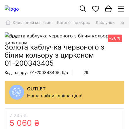
Ювелірний магазин
Каталог прикрас
Каблучки
Зол
-30%
Золота каблучка червоного з
білим кольору з цирконом
01-200343405
Код товару:
01-200343405
, б/в
29
OUTLET
Наша найвигідніша ціна!
7 245 ₴
5 060 ₴