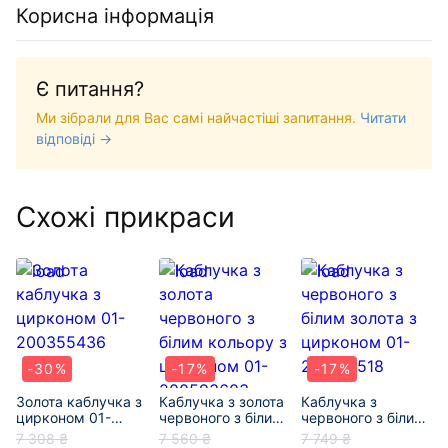
Корисна інформація
Є питання?
Ми зібрали для Вас самі найчастіші запитання.
Читати
відповіді →
Схожі прикраси
-30%
-17%
-17%
Золота каблучка з
Каблучка з золота
Каблучка з
цирконом 01-
червоного з білим
червоного з білим
200355436
кольору з
золота з цирконом
7 308 ₴
7 560 ₴
7 749 ₴