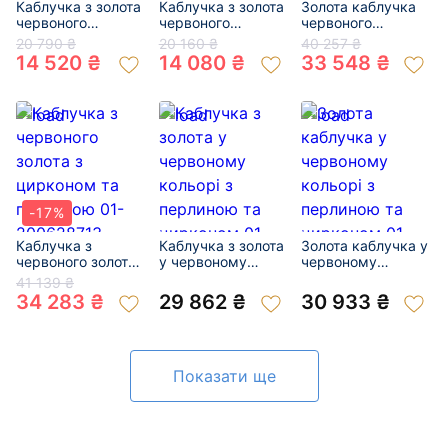
Каблучка з золота
Каблучка з золота
Золота каблучка
червоного
червоного
червоного
кольору з
кольору з
кольору з
20 790 ₴
20 160 ₴
40 257 ₴
цирконом 01-
цирконом 01-
перлиною та
14 520 ₴
14 080 ₴
33 548 ₴
19323217
18948045
цирконом 01-
200519245
-17%
Каблучка з
Каблучка з золота
Золота каблучка у
червоного золота
у червоному
червоному
з цирконом та
кольорі з
кольорі з
41 139 ₴
перлиною 01-
перлиною та
перлиною та
34 283 ₴
29 862 ₴
30 933 ₴
200628713
цирконом 01-
цирконом 01-
200916106
201004225
Показати ще