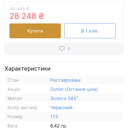
40 446 ₴
28 248 ₴
Купити
В 1 клік
2
Характеристики
Стан
Реставровані
Акція
Outlet (Остання ціна)
Метал
Золото 585˚
Колір металу
Червоний
Розмір
17.5
Вага
6.42 гр.