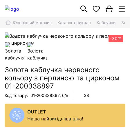
Ювелірний магазин
Каталог прикрас
Каблучки
Зол
-30%
Золота каблучка червоного
кольору з перлиною та цирконом
01-200338897
Код товару:
01-200338897
, б/в
38
OUTLET
Наша найвигідніша ціна!