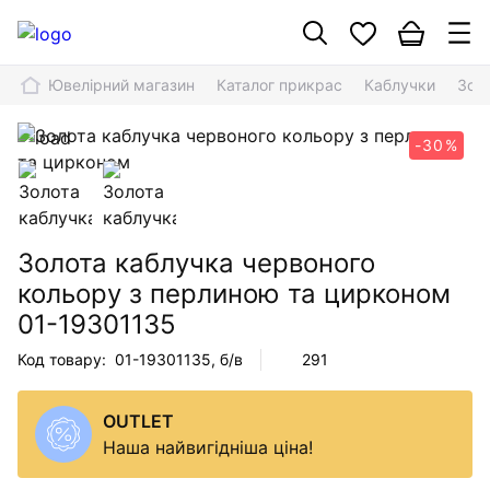
Ювелірний магазин
Каталог прикрас
Каблучки
Зол
-30%
Золота каблучка червоного
кольору з перлиною та цирконом
01-19301135
Код товару:
01-19301135
, б/в
291
OUTLET
Наша найвигідніша ціна!