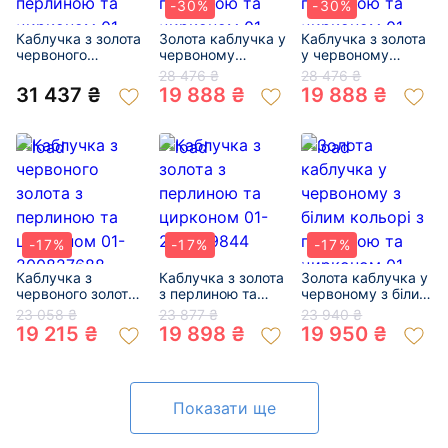
-30%
-30%
Каблучка з золота
Золота каблучка у
Каблучка з золота
червоного
червоному
у червоному
кольору з
кольорі з
кольорі з
28 476 ₴
28 476 ₴
перлиною та
перлиною та
перлиною та
31 437 ₴
19 888 ₴
19 888 ₴
цирконом 01-
цирконом 01-
цирконом 01-
200835761
18967507
200140744
-17%
-17%
-17%
Каблучка з
Каблучка з золота
Золота каблучка у
червоного золота
з перлиною та
червоному з білим
з перлиною та
цирконом 01-
кольорі з
23 058 ₴
23 877 ₴
23 940 ₴
цирконом 01-
200599844
перлиною та
19 215 ₴
19 898 ₴
19 950 ₴
200827688
цирконом 01-
200379279
Показати ще