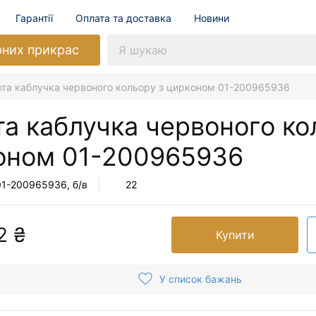
Гарантії
Оплата та доставка
Новини
рних прикрас
ота каблучка червоного кольору з цирконом 01-200965936
а каблучка червоного ко
оном
01-200965936
01-200965936
, б/в
22
2 ₴
Купити
У список бажань