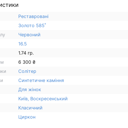
истики
Реставровані
Золото 585˚
алу
Червоний
16.5
1.74 гр.
ам
6 300 ₴
чки
Солітер
ки
Синтетичне каміння
Для жінок
Київ, Воскресенський
Класичний
Циркон