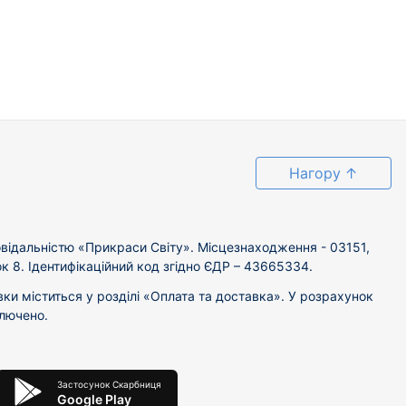
Нагору
↑
відальністю «Прикраси Світу». Місцезнаходження - 03151,
ок 8. Ідентифікаційний код згідно ЄДР – 43665334.
вки міститься у розділі «Оплата та доставка». У розрахунок
ключено.
Застосунок Скарбниця
Google Play