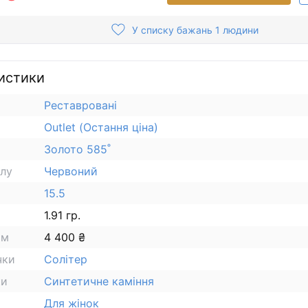
У списку бажань 1 людини
истики
Реставровані
Outlet (Остання ціна)
Золото 585˚
алу
Червоний
15.5
1.91 гр.
ам
4 400 ₴
чки
Солітер
ки
Синтетичне каміння
Для жінок