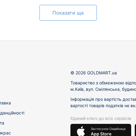
Показати ще
© 2026 GOLDMART.ua
Товариство з обмеженою відпо
м.Київ, вул. Смілянська, будин
Інформація про вартість доста
тавка
вартості товарів податків не в
іденційності
Єдиний ключ до всіх сервісів
та
Застосунок Скарбниця
икрас
App Store