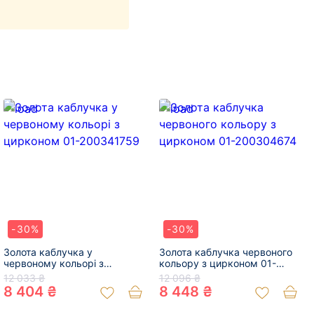
-30%
-30%
Золота каблучка у
Золота каблучка червоного
червоному кольорі з
кольору з цирконом 01-
цирконом 01-200341759
200304674
12 033 ₴
12 096 ₴
8 404 ₴
8 448 ₴