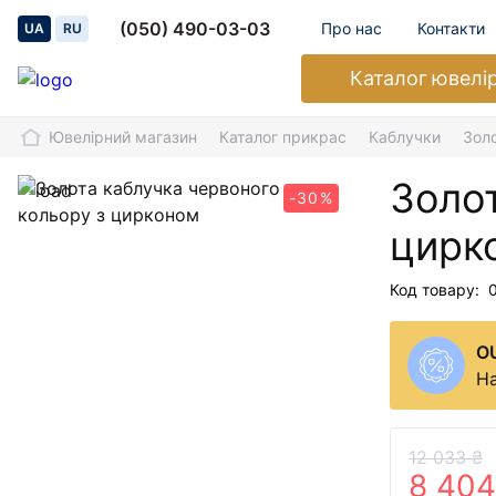
(050) 490-03-03
Про нас
Контакти
UA
RU
Каталог
ювелі
Ювелірний магазин
Каталог прикрас
Каблучки
Зол
Золот
-30%
цирк
Код товару:
O
На
12 033 ₴
8 404