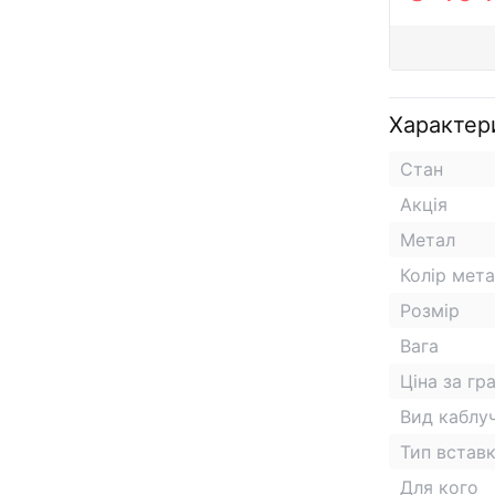
Характер
Стан
Акція
Метал
Колір мет
Розмір
Вага
Ціна за гр
Вид каблу
Тип встав
Для кого