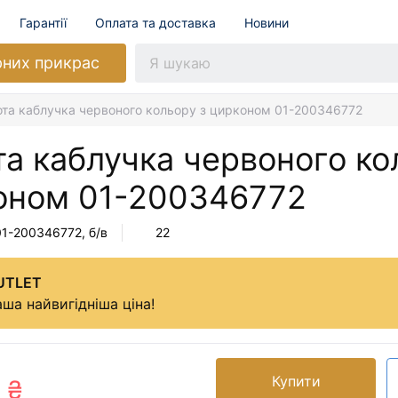
Гарантії
Оплата та доставка
Новини
рних прикрас
ота каблучка червоного кольору з цирконом 01-200346772
а каблучка червоного ко
оном
01-200346772
01-200346772
, б/в
22
UTLET
ша найвигідніша ціна!
Купити
 ₴