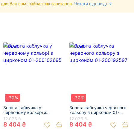
 для Вас самі найчастіші запитання.
Читати відповіді →
-30%
-30%
Золота каблучка у
Золота каблучка червоного
червоному кольорі з
кольору з цирконом 01-
цирконом 01-200102695
200192597
12 033 ₴
12 033 ₴
8 404 ₴
8 404 ₴