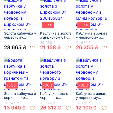
-17%
-17%
Золота каблучка у
Каблучка з золота
Каблучка з золота
червоному
з цирконом 01-
у червоному з
кольорі з
200435834
білим кольорі з
25 389 ₴
31 626 ₴
цирконом 01-
цирконом 01-
28 665 ₴
21 158 ₴
26 355 ₴
200867452
200786263
-53%
-30%
-30%
Золота каблучка з
Каблучка з золота
Каблучка з золота
коричневим
червоного
у червоному
гранатом та
кольору з
кольорі з
29 745 ₴
37 674 ₴
17 325 ₴
цирконом 01-
цирконом 01-
цирконом 01-
13 940 ₴
26 312 ₴
12 100 ₴
200188724
200346867
19132774