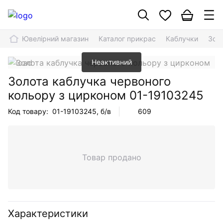
Ювелірний магазин
Каталог прикрас
Каблучки
Зол
Неактивний
Золота каблучка червоного
кольору з цирконом
01-19103245
Код товару:
01-19103245
, б/в
609
Товар продано
Характеристики