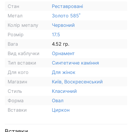
Стан
Реставровані
Метал
Золото 585˚
Колір металу
Червоний
Розмір
17.5
Вага
4.52 гр.
Вид каблучки
Орнамент
Тип вставки
Синтетичне каміння
Для кого
Для жінок
Магазин
Київ, Воскресенський
Стиль
Класичний
Форма
Овал
Вставки
Циркон
Вставки