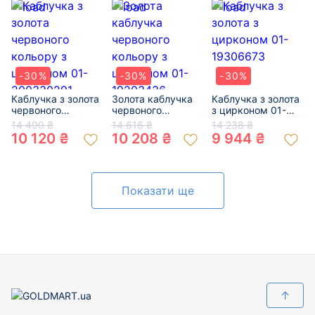
-30%
-30%
-30%
Каблучка з золота
Золота каблучка
Каблучка з золота
червоного
червоного
з цирконом 01-
кольору з
кольору з
19306673
14 490 ₴
14 616 ₴
14 238 ₴
цирконом 01-
цирконом 01-
10 120 ₴
10 208 ₴
9 944 ₴
200330291
19203436
Показати ще
↑