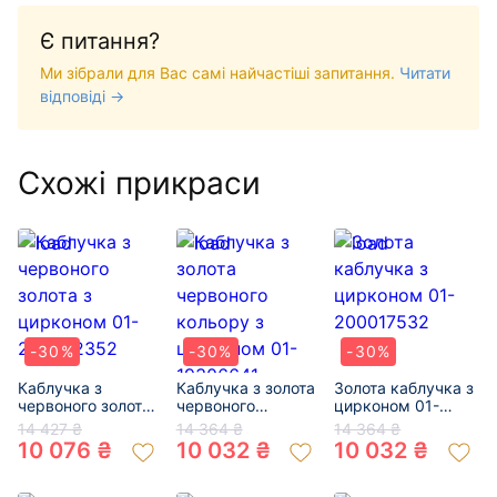
Є питання?
Ми зібрали для Вас самі найчастіші запитання.
Читати
відповіді →
Схожі прикраси
-30%
-30%
-30%
Каблучка з
Каблучка з золота
Золота каблучка з
червоного золота
червоного
цирконом 01-
з цирконом 01-
кольору з
200017532
14 427 ₴
14 364 ₴
14 364 ₴
200092352
цирконом 01-
10 076 ₴
10 032 ₴
10 032 ₴
19306641