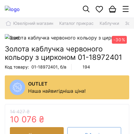
Ювелірний магазин
Каталог прикрас
Каблучки
Зол
-30%
Золота каблучка червоного
кольору з цирконом
01-18972401
Код товару:
01-18972401
, б/в
194
OUTLET
Наша найвигідніша ціна!
14 427 ₴
10 076 ₴