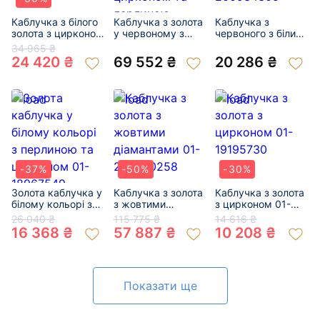
Каблучка з білого
Каблучка з золота
Каблучка з
золота з цирконом
у червоному з
червоного з білим
01-19116113
білим кольорі з
золота з цирконом
34 965 ₴
цирконом та
01-200934305
24 420 ₴
69 552 ₴
20 286 ₴
перлиною «Коло»
01-200827668
-37%
-50%
-30%
Золота каблучка у
Каблучка з золота
Каблучка з золота
білому кольорі з
з жовтими
з цирконом 01-
перлиною та
діамантами 01-
19195730
26 040 ₴
115 775 ₴
14 616 ₴
цирконом 01-
200580258
16 368 ₴
57 887 ₴
10 208 ₴
18967549
Показати ще