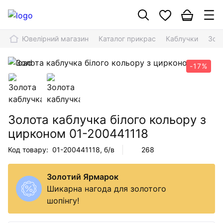
Ювелірний магазин
Каталог прикрас
Каблучки
Золо
-17%
Золота каблучка білого кольору з
цирконом
01-200441118
Код товару:
01-200441118
, б/в
268
Золотий Ярмарок
Шикарна нагода для золотого
шопінгу!