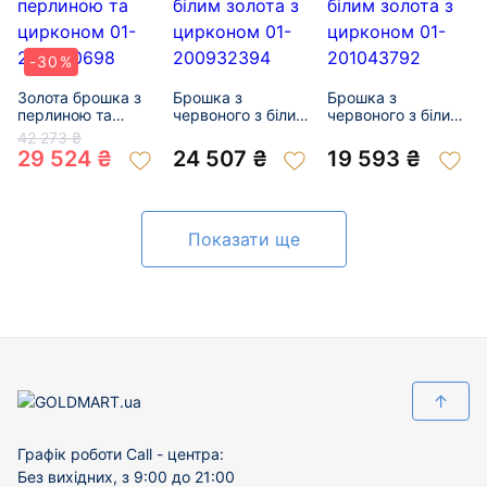
-30%
Золота брошка з
Брошка з
Брошка з
перлиною та
червоного з білим
червоного з білим
цирконом 01-
золота з цирконом
золота з цирконом
42 273 ₴
200330698
01-200932394
01-201043792
29 524 ₴
24 507 ₴
19 593 ₴
Показати ще
↑
Графік роботи Call - центра:
Без вихідних, з 9:00 до 21:00