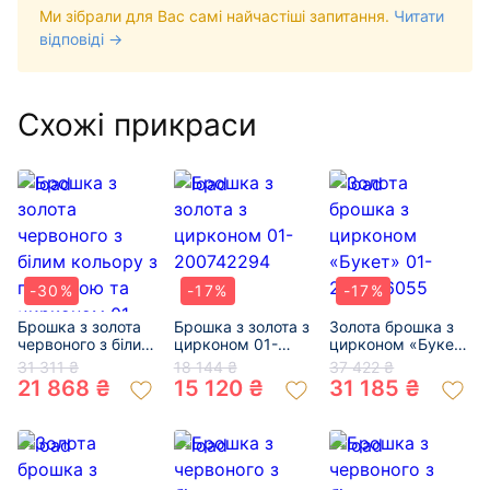
Ми зібрали для Вас самі найчастіші запитання.
Читати
відповіді →
Схожі прикраси
-30%
-17%
-17%
Брошка з золота
Брошка з золота з
Золота брошка з
червоного з білим
цирконом 01-
цирконом «Букет»
кольору з
200742294
01-200366055
31 311 ₴
18 144 ₴
37 422 ₴
перлиною та
21 868 ₴
15 120 ₴
31 185 ₴
цирконом 01-
19281238