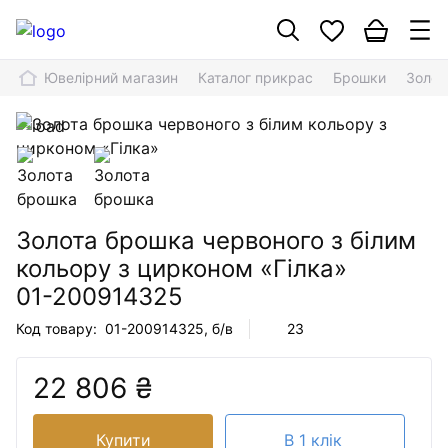
Ювелірний магазин
Каталог прикрас
Брошки
Золот
Золота брошка червоного з білим
кольору з цирконом «Гілка»
01-200914325
Код товару:
01-200914325
, б/в
23
22 806 ₴
Купити
В 1 клік