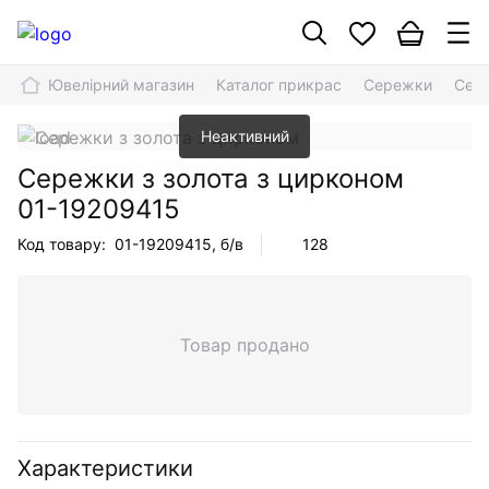
Ювелірний магазин
Каталог прикрас
Сережки
Сере
Неактивний
Сережки з золота з цирконом
01-19209415
Код товару:
01-19209415
, б/в
128
Товар продано
Характеристики