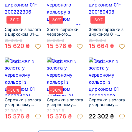
-30%
-30%
-30%
Сережки з золота
Золоті сережки
Золоті сережки з
з цирконом 01-
червоного
цирконом 01-
200222306
кольору з
200180408
22 365 ₴
22 302 ₴
22 428 ₴
цирконом
15 620 ₴
15 576 ₴
15 664 ₴
«Квадрати» 01-
200155511
-30%
-30%
Сережки з золота
Сережки з золота
Сережки з золота
у червоному
у червоному
у червоному
кольорі з
кольорі з
кольорі з
22 302 ₴
22 302 ₴
цирконом 01-
цирконом
цирконом 01-
15 576 ₴
15 576 ₴
22 302 ₴
200224681
«Квітка» 01-
200999658
200261858