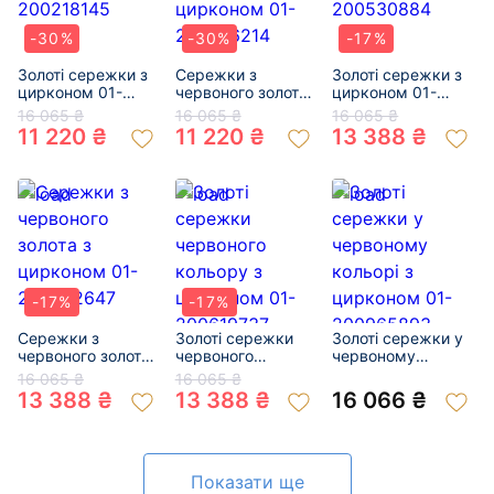
-30%
-30%
-17%
Золоті сережки з
Сережки з
Золоті сережки з
цирконом 01-
червоного золота
цирконом 01-
200218145
з цирконом 01-
200530884
16 065 ₴
16 065 ₴
16 065 ₴
200276214
11 220 ₴
11 220 ₴
13 388 ₴
-17%
-17%
Сережки з
Золоті сережки
Золоті сережки у
червоного золота
червоного
червоному
з цирконом 01-
кольору з
кольорі з
16 065 ₴
16 065 ₴
200562647
цирконом 01-
цирконом 01-
13 388 ₴
13 388 ₴
16 066 ₴
200619737
200965893
Показати ще