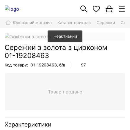
Ювелірний магазин
Каталог прикрас
Сережки
Сере
Неактивний
Сережки з золота з цирконом
01-19208463
Код товару:
01-19208463
, б/в
97
Товар продано
Характеристики