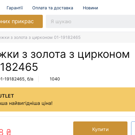
Гарантії
Оплата та доставка
Новини
рних прикрас
жки з золота з цирконом 01-19182465
жки з золота з цирконом
9182465
01-19182465
, б/в
1040
UTLET
ша найвигідніша ціна!
Купити
8 ₴