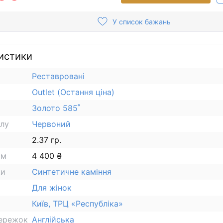
У список бажань
истики
Реставровані
Outlet (Остання ціна)
Золото 585˚
алу
Червоний
2.37 гр.
ам
4 400 ₴
ки
Синтетичне каміння
Для жінок
Київ, ТРЦ «Республіка»
сережок
Англійська