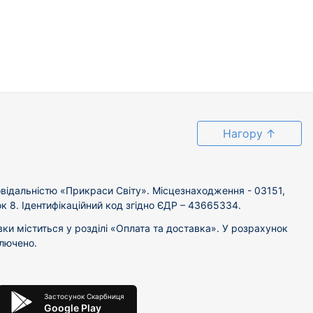
Нагору
↑
відальністю «Прикраси Світу». Місцезнаходження - 03151,
ок 8. Ідентифікаційний код згідно ЄДР – 43665334.
вки міститься у розділі «Оплата та доставка». У розрахунок
ключено.
Застосунок Скарбниця
Google Play