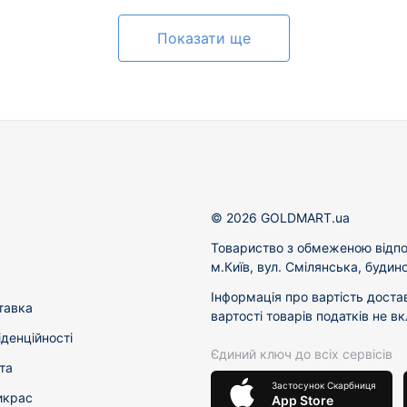
Показати ще
© 2026 GOLDMART.ua
Товариство з обмеженою відпо
м.Київ, вул. Смілянська, будин
Інформація про вартість доста
тавка
вартості товарів податків не в
іденційності
Єдиний ключ до всіх сервісів
та
Застосунок Скарбниця
икрас
App Store