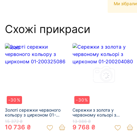
Ми зібрали
Схожі прикраси
-30%
-30%
Золоті сережки червоного
Сережки з золота у
кольору з цирконом 01-
червоному кольорі з
200325086
цирконом 01-200204080
15 372 ₴
13 986 ₴
10 736 ₴
9 768 ₴