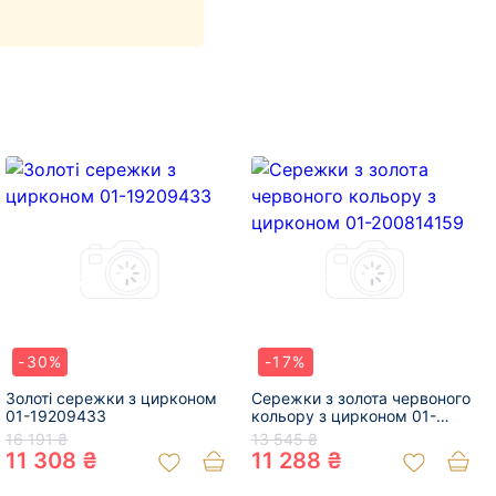
-30%
-17%
Золоті сережки з цирконом
Сережки з золота червоного
01-19209433
кольору з цирконом 01-
200814159
16 191 ₴
13 545 ₴
11 308 ₴
11 288 ₴