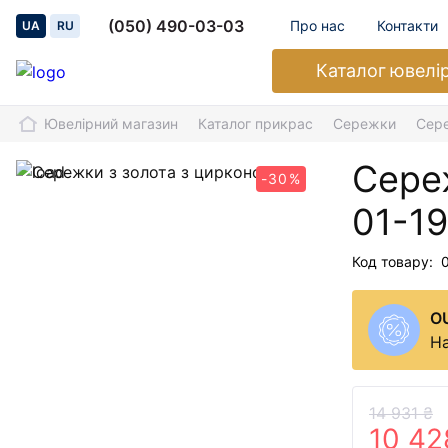
(050) 490-03-03
Про нас
Контакти
UA
RU
Каталог
ювелі
Ювелірний магазин
Каталог прикрас
Сережки
Сере
Сере
-30%
01-1
Код товару:
O
На
14 931 ₴
10 42