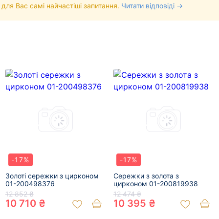
 для Вас самі найчастіші запитання.
Читати відповіді →
-17%
-17%
Золоті сережки з цирконом
Сережки з золота з
01-200498376
цирконом 01-200819938
12 852 ₴
12 474 ₴
10 710 ₴
10 395 ₴