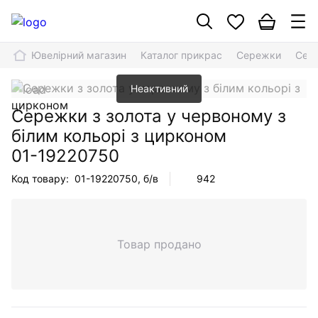
Ювелірний магазин
Каталог прикрас
Сережки
Сере
Неактивний
Сережки з золота у червоному з
білим кольорі з цирконом
01-19220750
Код товару:
01-19220750
, б/в
942
Товар продано