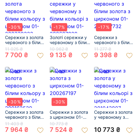
-30%
-17%
-17%
Сережки з золота
Золоті сережки у
Сережки з
червоного з білим
червоному з білим
червоного з білим
кольору з
кольорі з
золота з цирконом
11 025 ₴
10 962 ₴
11 277 ₴
цирконом 01-
цирконом 01-
01-200507732
7 700 ₴
9 135 ₴
9 398 ₴
200330333
200607829
-30%
-30%
Сережки з золота
Сережки з золота
Сережки з золота
червоного з білим
з цирконом 01-
у червоному з
кольору з
200267197
білим кольорі з
11 403 ₴
10 773 ₴
цирконом 01-
цирконом 01-
7 964 ₴
7 524 ₴
10 773 ₴
200162529
201043807