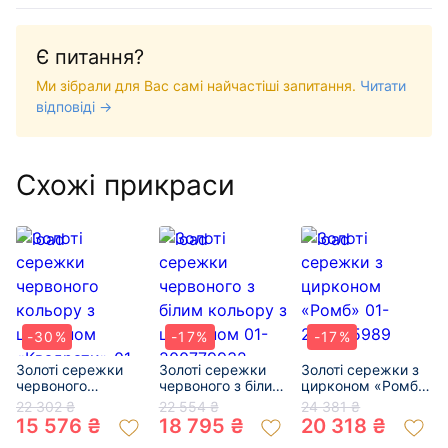
Є питання?
Ми зібрали для Вас самі найчастіші запитання.
Читати
відповіді →
Схожі прикраси
-30%
-17%
-17%
Золоті сережки
Золоті сережки
Золоті сережки з
червоного
червоного з білим
цирконом «Ромб»
кольору з
кольору з
01-200565989
22 302 ₴
22 554 ₴
24 381 ₴
цирконом
цирконом 01-
15 576 ₴
18 795 ₴
20 318 ₴
«Квадрати» 01-
200779932