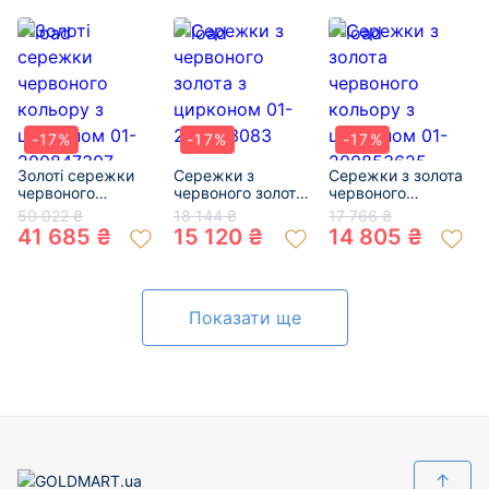
200155511
-17%
-17%
-17%
Золоті сережки
Сережки з
Сережки з золота
червоного
червоного золота
червоного
кольору з
з цирконом 01-
кольору з
50 022 ₴
18 144 ₴
17 766 ₴
цирконом 01-
200453083
цирконом 01-
41 685 ₴
15 120 ₴
14 805 ₴
200847307
200853625
Показати ще
↑