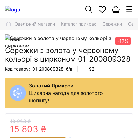
Ювелірний магазин
Каталог прикрас
Сережки
Сере
-17%
Сережки з золота у червоному
кольорі з цирконом
01-200809328
Код товару:
01-200809328
, б/в
92
Золотий Ярмарок
Шикарна нагода для золотого
шопінгу!
18 963 ₴
15 803 ₴