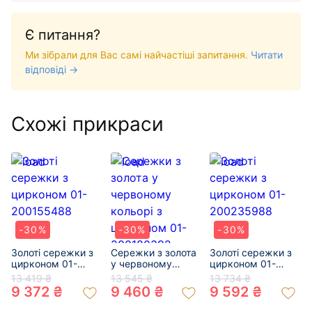
Є питання?
Ми зібрали для Вас самі найчастіші запитання.
Читати
відповіді →
Схожі прикраси
-30%
-30%
-30%
Золоті сережки з
Сережки з золота
Золоті сережки з
цирконом 01-
у червоному
цирконом 01-
200155488
кольорі з
200235988
13 419 ₴
13 545 ₴
13 734 ₴
цирконом 01-
9 372 ₴
9 460 ₴
9 592 ₴
200180392