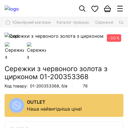
Ювелірний магазин
Каталог прикрас
Сережки
Сере
-30%
Сережки з червоного золота з
цирконом
01-200353368
Код товару:
01-200353368
, б/в
76
OUTLET
Наша найвигідніша ціна!