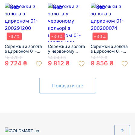
-37%
-30%
-30%
Сережки з золота
Сережки з золота
Сережки з золота
з цирконом 01-
у червоному
з цирконом 01-
200291200
кольорі з
200200074
15 470 ₴
14 049 ₴
14 112 ₴
цирконом 01-
9 724 ₴
9 812 ₴
9 856 ₴
200185663
Показати ще
↑