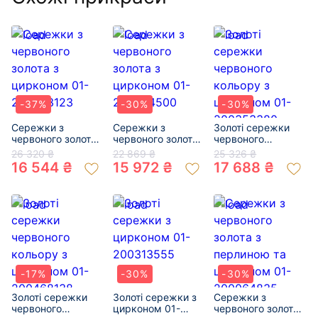
-37%
-30%
-30%
Сережки з
Сережки з
Золоті сережки
червоного золота
червоного золота
червоного
з цирконом 01-
з цирконом 01-
кольору з
26 320 ₴
22 869 ₴
25 326 ₴
200283123
200324500
цирконом 01-
16 544 ₴
15 972 ₴
17 688 ₴
200353380
-17%
-30%
-30%
Золоті сережки
Золоті сережки з
Сережки з
червоного
цирконом 01-
червоного золота