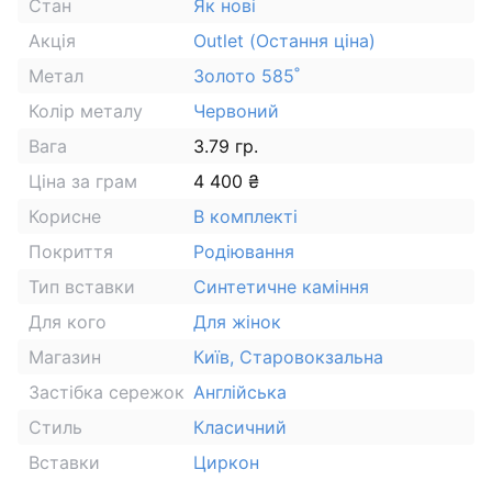
Стан
Як нові
Акція
Outlet (Остання ціна)
Метал
Золото 585˚
Колір металу
Червоний
Вага
3.79 гр.
Ціна за грам
4 400 ₴
Корисне
В комплекті
Покриття
Родіювання
Тип вставки
Синтетичне каміння
Для кого
Для жінок
Магазин
Київ, Старовокзальна
Застібка сережок
Англійська
Стиль
Класичний
Вставки
Циркон