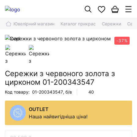
Ювелірний магазин
Каталог прикрас
Сережки
Сере
-37%
Сережки з червоного золота з
цирконом
01-200343547
Код товару:
01-200343547
, б/в
40
OUTLET
Наша найвигідніша ціна!