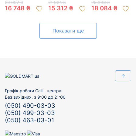
кольору з
200313555
з перлиною та
20 097 ₴
21 924 ₴
25 893 ₴
цирконом 01-
цирконом 01-
16 748 ₴
15 312 ₴
18 084 ₴
200468138
200064835
Показати ще
↑
Графік роботи Call - центра:
Без вихідних, з 9:00 до 21:00
(050) 490-03-03
(050) 499-03-03
(050) 463-03-01