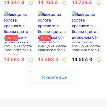
200317737
19152173
01-200279397
14 344 ₴
14 168 ₴
13 728 ₴
-30 %
-17 %
Кольцо из золота
Кольцо из золота
Кольцо из золота
красного с белым
красного с белым
красного с белым
цвета с жемчугом
цвета с цирконом
цвета с цирконом
19 593 ₴
16 191 ₴
и цирконом 01-
01-200809063
01-200986002
13 684 ₴
13 493 ₴
14 554 ₴
200146520
Показать еще