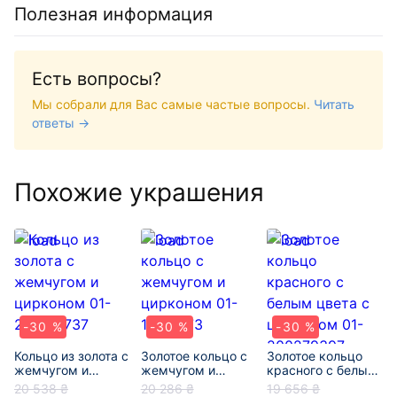
Полезная информация
Есть вопросы?
Мы собрали для Вас самые частые вопросы.
Читать
ответы →
Похожие украшения
-30 %
-30 %
-30 %
Кольцо из золота с
Золотое кольцо с
Золотое кольцо
жемчугом и
жемчугом и
красного с белым
цирконом 01-
цирконом 01-
цвета с цирконом
20 538 ₴
20 286 ₴
19 656 ₴