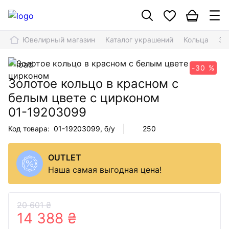
Ювелирный магазин
Каталог украшений
Кольца
Зо
-30 %
Золотое кольцо в красном с
белым цвете с цирконом
01-19203099
Код товара:
01-19203099
, б/у
250
OUTLET
Наша самая выгодная цена!
20 601 ₴
14 388 ₴