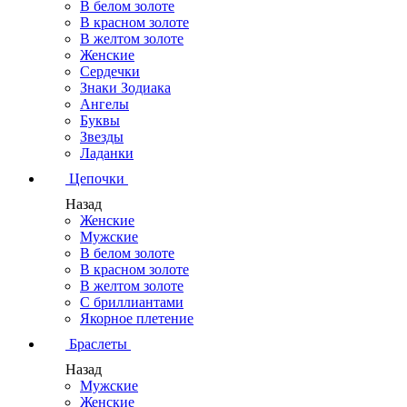
В белом золоте
В красном золоте
В желтом золоте
Женские
Сердечки
Знаки Зодиака
Ангелы
Буквы
Звезды
Ладанки
Цепочки
Назад
Женские
Мужские
В белом золоте
В красном золоте
В желтом золоте
С бриллиантами
Якорное плетение
Браслеты
Назад
Мужские
Женские