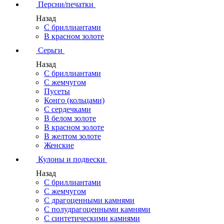
Персни/печатки
Назад
С бриллиантами
В красном золоте
Серьги
Назад
С бриллиантами
С жемчугом
Пусеты
Конго (кольцами)
С сердечками
В белом золоте
В красном золоте
В желтом золоте
Женские
Кулоны и подвески
Назад
С бриллиантами
С жемчугом
С драгоценными камнями
С полудрагоценными камнями
С синтетическими камнями