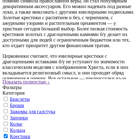
помимо символа православной веры, он стал популярным
декоративным аксессуаром. Его можно надевать под разные
луки, а также миксовать с другими ювелирными подвесками.
Золотые крестики с распятием и без, с чернением, с
ажурными узорами и растительным орнаментом — у
христиан сегодня большой выбор. Более низкая стоимость
крестиков золотых с драгоценными камнями б/у делает их
доступными для людей с ограниченным бюджетом или тех,
кто отдает приоритет другим финансовым тратам.
Церковники считают, что ювелирные крестики с
драгоценными вставками б/у не уступают по значимости
классическим моделям с изображением Христа, если в них
вкладывается религиозный смысл, и они проходят обряд
освящения в церкви. Все остальное — предрассудки из-за
Показать полностью ↓
недостаточно крепкой веры. После таинства освящения
Фильтры
никакой опасности нательный крестик б/у не несет. Вода
Категория
смывает все грехи и плохую энергетику — ювелирный
Браслеты
крестик обновляется, и не важно, кто носил его до вас.
Броши
Для многих людей символизм креста уже давно вышел за
Зажимы для галстука
рамки сугубо религиозного атрибута. Золотые крестики
Запонки
уверенно вошли в ювелирный обиход как универсальное
Колье
декоративное украшение. Что касается ювелирных изделий с
Кольца
камнями — крупные золотые кресты, инкрустированные
Крестики