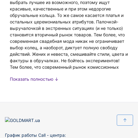
выбрать лучшее из возможного, поэтому ищут
красивые, качественные и при этом недорогие
обручальные кольца. То же самое касается платья и
остальных церемониальных атрибутов. Палочкой-
выручалочкой в экстренных ситуациях (и не только)
становится вторичный рынок товаров. Тем более, что
современная свадебная мода никак не ограничивает
выбор колец, а наоборот, диктует полную свободу
действий. Жених и невеста, смешивайте стили, цвета и
фактуры в обручалках. Не бойтесь экспериментов!
Тем более, что современный рынок комиссионных
товаров предлагает разные варианты золотого
Показать полностью ↓
обручального кольца б/у по выгодным ценам.
Разумеется, ювелирная классика в виде круглого
обручального кольца из золота (около 3 мм) без
инкрустации - вариант, который будет актуален
всегда. Некоторые до сих пор верят в то, что внешний
вид кольца “программирует” на то, какой будет жизнь
↑
новобрачных. И лучше, чтобы она была такой же
гладкой/спокойной как главный символ их любви.
График работы Call - центра:
Впрочем, те кто не слишком верят в такие знаки,