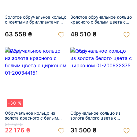
Золотое обручальное кольцо
Золотое обручальное кольцо
с желтыми бриллиантами
красного с белым цвета с
01-200975986
желтым бриллиантом 01-
200950074
63 558 ₴
48 510 ₴
-30 %
Обручальное кольцо из
Обручальное кольцо из
золота красного с белым
золота белого цвета с
цвета с цирконом 01-
цирконом 01-200932375
31 752 ₴
200344151
22 176 ₴
31 500 ₴