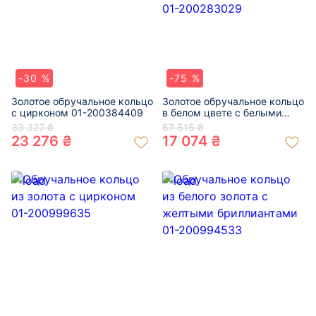
-30 %
-75 %
Золотое обручальное кольцо
Золотое обручальное кольцо
с цирконом 01-200384409
в белом цвете с белыми
бриллиантами 01-200283029
33 327 ₴
67 515 ₴
23 276 ₴
17 074 ₴