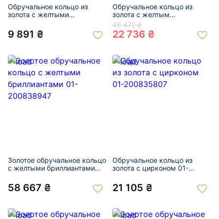
Обручальное кольцо из
Обручальное кольцо из
золота с желтыми
золота с желтым
бриллиантами 01-
бриллиантом 01-200850871
45 472 ₴
200876330
9 891 ₴
22 736 ₴
Золотое обручальное кольцо
Обручальное кольцо из
с желтыми бриллиантами
золота с цирконом 01-
01-200838947
200835807
58 667 ₴
21 105 ₴