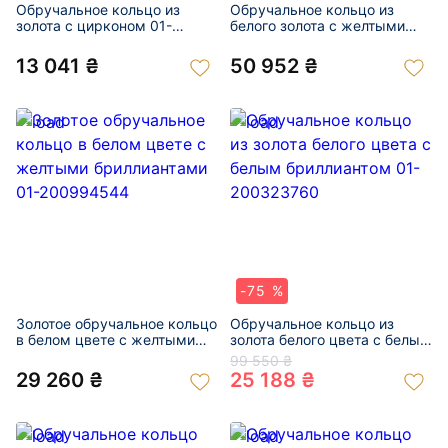
Обручальное кольцо из
Обручальное кольцо из
золота с цирконом 01-
белого золота с желтыми
200999635
бриллиантами 01-
200994533
13 041 ₴
50 952 ₴
-75 %
Золотое обручальное кольцо
Обручальное кольцо из
в белом цвете с желтыми
золота белого цвета с белым
бриллиантами 01-
бриллиантом 01-200323760
99 550 ₴
200994544
29 260 ₴
25 188 ₴