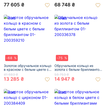
201010886
77 605 ₴
68 748 ₴
-68 %
-75 %
Золотое обручальное кольцо
Обручальное кольцо из
в красном с белым цвете с
золота с белым бриллиантом
белым бриллиантом 01-
01-200336378
41 683 ₴
58 753 ₴
200359210
13 285 ₴
14 947 ₴