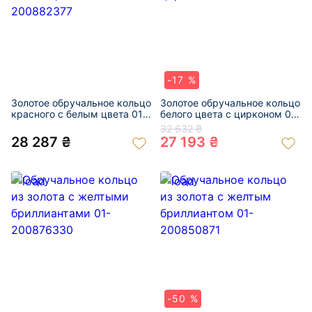
-17 %
Золотое обручальное кольцо
Золотое обручальное кольцо
красного с белым цвета 01-
белого цвета с цирконом 01-
200882377
200878289
32 632 ₴
28 287 ₴
27 193 ₴
-50 %