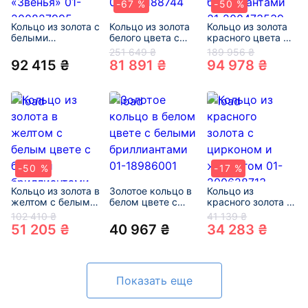
-67 %
-50 %
Кольцо из золота с
Кольцо из золота
Кольцо из золота
белыми
белого цвета с
красного цвета с
бриллиантами
белыми
белыми
251 649 ₴
189 956 ₴
«Звенья» 01-
бриллиантами 01-
бриллиантами 01-
92 415 ₴
81 891 ₴
94 978 ₴
200827995
200188744
200473539
-50 %
-17 %
Кольцо из золота в
Золотое кольцо в
Кольцо из
желтом с белым
белом цвете с
красного золота с
цвете с белыми
белыми
цирконом и
102 410 ₴
41 139 ₴
бриллиантами 01-
бриллиантами 01-
жемчугом 01-
51 205 ₴
40 967 ₴
34 283 ₴
200567723
18986001
200628713
Показать еще