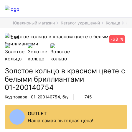
Ювелирный магазин
Каталог украшений
Кольца
Зо
-68 %
Золотое кольцо в красном цвете с
белыми бриллиантами
01-200140754
Код товара:
01-200140754
, б/у
745
OUTLET
Наша самая выгодная цена!