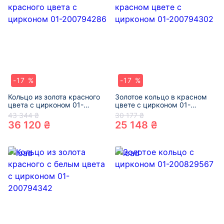
-17 %
-17 %
Кольцо из золота красного
Золотое кольцо в красном
цвета с цирконом 01-
цвете с цирконом 01-
200794286
200794302
43 344 ₴
30 177 ₴
36 120 ₴
25 148 ₴