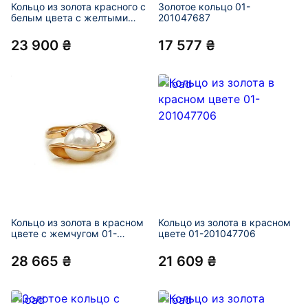
Кольцо из золота красного с
Золотое кольцо 01-
белым цвета с желтыми
201047687
бриллиантами и жемчугом
01-201049107
23 900 ₴
17 577 ₴
Кольцо из золота в красном
Кольцо из золота в красном
цвете с жемчугом 01-
цвете 01-201047706
201047699
28 665 ₴
21 609 ₴