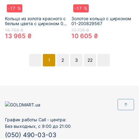
-17 %
-17 %
Кольцо из золота красного с
Золотое кольцо с цирконом
белым цвета с цирконом 01-
01-200829567
200794342
16 758 ₴
12 726 ₴
13 965 ₴
10 605 ₴
1
2
3
22
↑
График работы Call - центра:
Без выходных, с 9:00 до 21:00
(050) 490-03-03