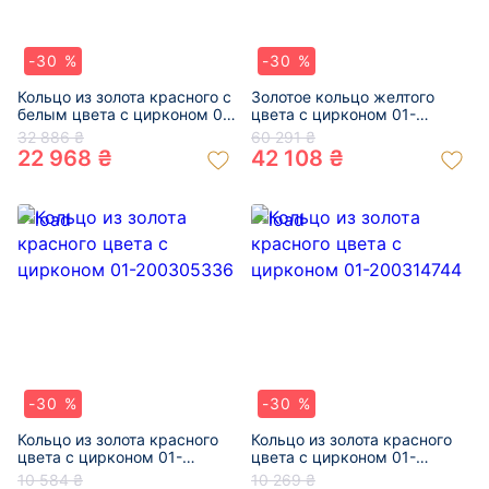
-30 %
-30 %
Кольцо из золота красного с
Золотое кольцо желтого
белым цвета с цирконом 01-
цвета с цирконом 01-
200379207
200379224
32 886 ₴
60 291 ₴
22 968 ₴
42 108 ₴
-30 %
-30 %
Кольцо из золота красного
Кольцо из золота красного
цвета с цирконом 01-
цвета с цирконом 01-
200305336
200314744
10 584 ₴
10 269 ₴