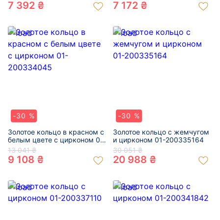
7 392 ₴
7 172 ₴
-30 %
-30 %
Золотое кольцо в красном с
Золотое кольцо с жемчугом
белым цвете с цирконом 01-
и цирконом 01-200335164
200334045
13 041 ₴
30 051 ₴
9 108 ₴
20 988 ₴