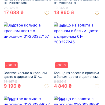
01-200301686
01-200325070
25 326 ₴
19 845 ₴
17 688 ₴
13 860 ₴
-30 %
-30 %
Золотое кольцо в красном
Кольцо из золота в красном
цвете с цирконом 01-
с белым цвете с цирконом
200327157
01-200327245
13 167 ₴
6 930 ₴
9 196 ₴
4 840 ₴