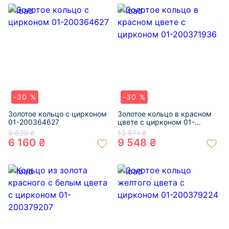
-30 %
-30 %
Золотое кольцо с цирконом
Золотое кольцо в красном
01-200364627
цвете с цирконом 01-
200371936
8 820 ₴
13 671 ₴
6 160 ₴
9 548 ₴