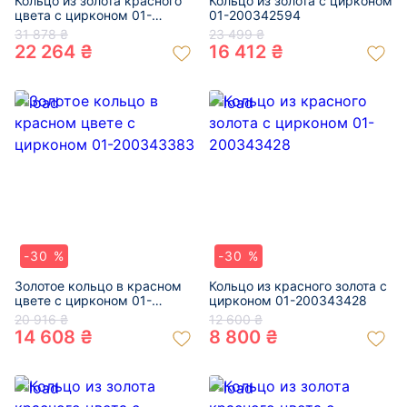
Кольцо из золота красного
Кольцо из золота с цирконом
цвета с цирконом 01-
01-200342594
200342548
31 878 ₴
23 499 ₴
22 264 ₴
16 412 ₴
-30 %
-30 %
Золотое кольцо в красном
Кольцо из красного золота с
цвете с цирконом 01-
цирконом 01-200343428
200343383
20 916 ₴
12 600 ₴
14 608 ₴
8 800 ₴