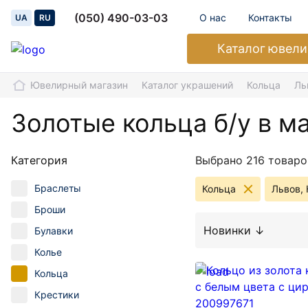
(050) 490-03-03
О нас
Контакты
UA
RU
Каталог
ювели
Ювелирный магазин
Каталог украшений
Кольца
Ль
Золотые кольца б/у в м
Категория
Выбрано 216 товаро
Браслеты
Кольца
Львов,
Броши
Новинки ↓
Булавки
Колье
Кольца
Крестики