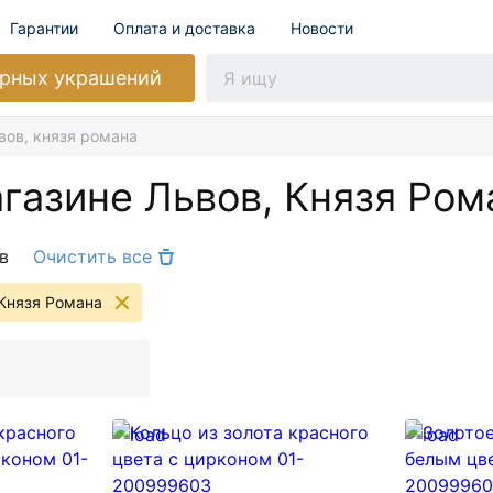
Гарантии
Оплата и доставка
Новости
рных украшений
вов, князя романа
агазине Львов, Князя Ром
в
Очистить все
 Князя Романа