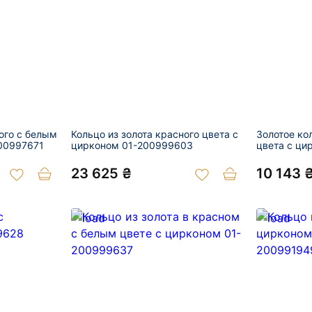
ого с белым
Кольцо из золота красного цвета с
Золотое ко
200997671
цирконом 01-200999603
цвета с ци
23 625 ₴
10 143 