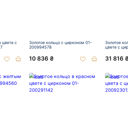
о цвета с
Золотое кольцо с цирконом 01-
Золотое ко
77
200994578
цвете с ци
10 836 ₴
31 816 