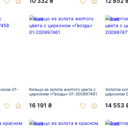
10 332 ₴
12 852 
коном 01-
Кольцо из золота желтого цвета с
Золотое ко
цирконом «Гвоздь» 01-200997461
цирконом 
16 191 ₴
14 553 