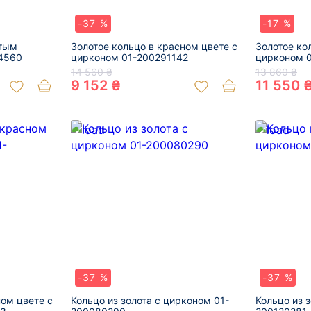
-37 %
-17 %
лтым
Золотое кольцо в красном цвете с
Золотое ко
4560
цирконом 01-200291142
цирконом 
14 560 ₴
13 860 ₴
9 152 ₴
11 550 
-37 %
-37 %
ном цвете с
Кольцо из золота с цирконом 01-
Кольцо из 