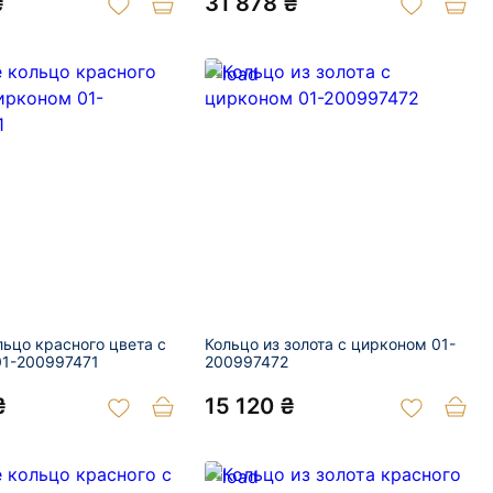
₴
31 878 ₴
льцо красного цвета с
Кольцо из золота с цирконом 01-
01-200997471
200997472
₴
15 120 ₴