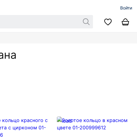
Войти
ана