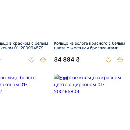
льцо в красном с белым
Кольцо из золота красного с белым
рконом 01-200994579
цвета с желтыми бриллиантами
01-200994535
₴
34 884 ₴