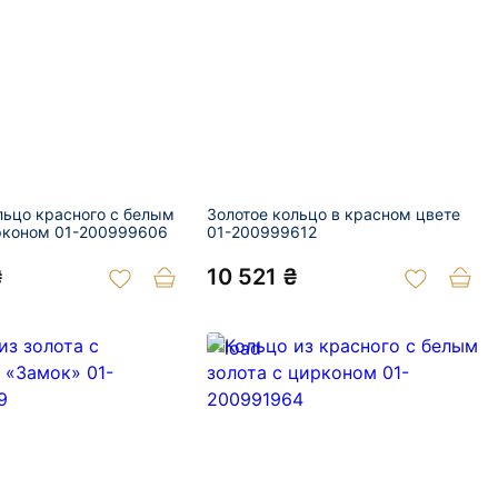
льцо красного с белым
Золотое кольцо в красном цвете
рконом 01-200999606
01-200999612
₴
10 521 ₴