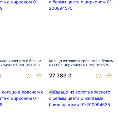
льцо красного с белым
Кольцо из золота красного с белым
рконом 01-200994559
цвета с цирконом 01-200994570
₴
27 783 ₴