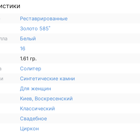
истики
е
Реставрированные
Золото 585˚
лла
Белый
16
1.61 гр.
а
Солитер
ки
Синтетические камни
Для женщин
Киев, Воскресенский
Классический
Свадебное
Циркон