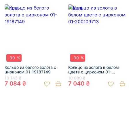
-30 %
-30 %
Кольцо из белого золота с
Кольцо из золота в белом
цирконом 01-19187149
цвете с цирконом 01-
200109713
10 143 ₴
10 080 ₴
7 084 ₴
7 040 ₴