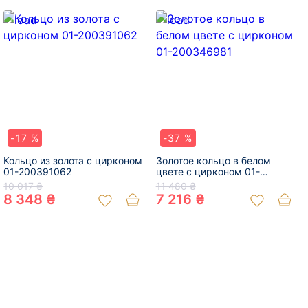
-17 %
-37 %
Кольцо из золота с цирконом
Золотое кольцо в белом
01-200391062
цвете с цирконом 01-
200346981
10 017 ₴
11 480 ₴
8 348 ₴
7 216 ₴