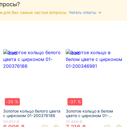
опросы?
и для Вас самые частые вопросы.
Читать ответы →
-30 %
-37 %
Золотое кольцо белого цвета
Золотое кольцо в белом
с цирконом 01-200376186
цвете с цирконом 01-
200346981
10 017 ₴
11 480 ₴