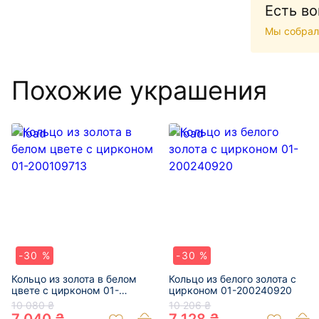
Есть в
Мы собрал
Похожие украшения
-30 %
-30 %
Кольцо из золота в белом
Кольцо из белого золота с
цвете с цирконом 01-
цирконом 01-200240920
200109713
10 080 ₴
10 206 ₴