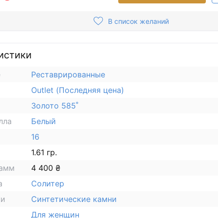
В список желаний
истики
е
Реставрированные
Outlet (Последняя цена)
Золото 585˚
лла
Белый
16
1.61 гр.
рамм
4 400 ₴
а
Солитер
ки
Синтетические камни
Для женщин