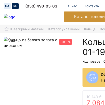
(050) 490-03-03
О нас
Контакты
UA
RU
Каталог
ювели
Ювелирный магазин
Каталог украшений
Кольца
Ко
Кольц
-30 %
01-1
Код товара:
O
На
10 143 ₴
7 084