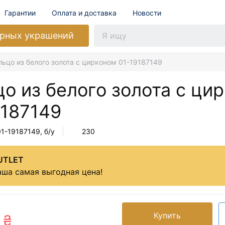
Гарантии
Оплата и доставка
Новости
рных украшений
льцо из белого золота с цирконом 01-19187149
о из белого золота с ци
9187149
01-19187149
, б/у
230
UTLET
ша самая выгодная цена!
Купить
 ₴