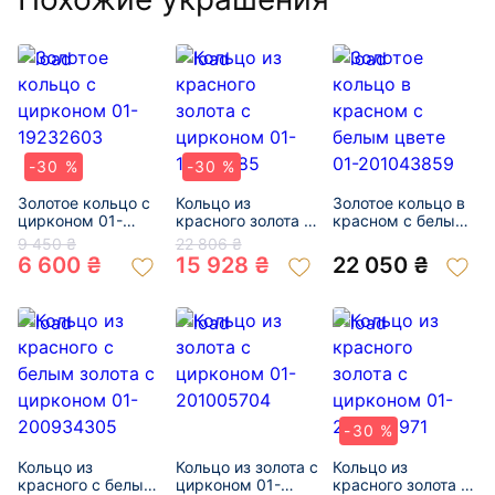
-30 %
-30 %
Золотое кольцо с
Кольцо из
Золотое кольцо в
цирконом 01-
красного золота с
красном с белым
19232603
цирконом 01-
цвете 01-
9 450 ₴
22 806 ₴
19298785
201043859
6 600 ₴
15 928 ₴
22 050 ₴
-30 %
Кольцо из
Кольцо из золота с
Кольцо из
красного с белым
цирконом 01-
красного золота с