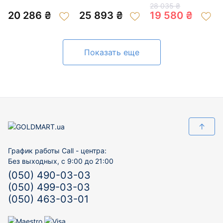
золота с цирконом
201005704
цирконом 01-
28 035 ₴
01-200934305
200046971
20 286 ₴
25 893 ₴
19 580 ₴
Показать еще
↑
График работы Call - центра:
Без выходных, с 9:00 до 21:00
(050) 490-03-03
(050) 499-03-03
(050) 463-03-01