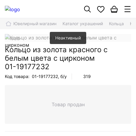
Ювелирный магазин
Каталог украшений
Кольца
Ко
Неактивный
Кольцо из золота красного с
белым цвета с цирконом
01-19177232
Код товара:
01-19177232
, б/у
319
Товар продан